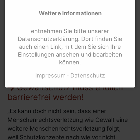
berücksichtigen!
Bundesweite Frauenorganisationen
Weitere Informationen
Bundesministerien und mehr
Bislang in den meisten Konzepten die
Internationale Links
Belange geflüchteter Frauen und Kinder mit
entnehmen Sie bitte unserer
Behinderung nicht berücksichtigt.
Datenschutzerklärung. Dort finden Sie
auch einen Link, mit dem Sie sich Ihre
Einstellungen ansehen und bearbeiten
können.
07.
Mär.
2016
Impressum
Datenschutz
Gewaltschutz muss endlich
barrierefrei werden!
„Es kann doch nicht sein, dass einer
Menschenrechtsverletzung wie Gewalt eine
weitere Menschenrechtsverletzung folgt,
weil Schutzkonzepte nach wie vor nicht