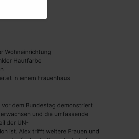
ner Wohneinrichtung
unkler Hautfarbe
en
eitet in einem Frauenhaus
en vor dem Bundestag demonstriert
ie erwachsen und die umfassende
eil der UN-
 ist. Alex trifft weitere Frauen und