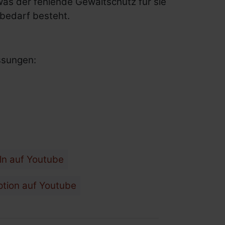
was der fehlende Gewaltschutz für sie
bedarf besteht.
assungen:
ln auf Youtube
ption auf Youtube