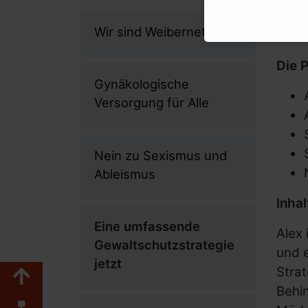
Gynäkologische Versorgu
Wir sind Weibernetz
Nein zu Sexismus und 
Eine umfassende Gewalt
Die P
Gynäkologische
Armut in einem der reic
Versorgung für Alle
Berühmte behinderte Frauen
Broschüren und mehr
Nein zu Sexismus und
Ableismus
Inhal
Über uns
Eine umfassende
Alex
Gewaltschutzstrategie
Unser Verein
und 
jetzt
Ziele & Aufgaben
Strat
Zum Seitenanfang
Behin
Transparenz