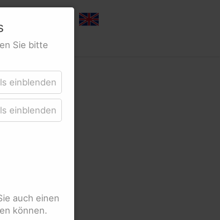
s
en Sie bitte
ls einblenden
ls einblenden
Sie auch einen
ten können.