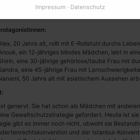
ng für Alle
Impressum
Datenschutz
Bild: Mynd GmbH
Ableismus
schutzstrategie jetzt
rotagonistinnen:
hsten Länder der Welt
Alex, 20 Jahre alt, rollt mit E-Rollstuhl durchs Leben
Anouk, ein 12-jähriges blindes Mädchen, lebt in ei
Shirin, eine 30-jährige gehörlose/taube Frau mit d
Sandra, eine 45-jährige Frau mit Lernschwierigkeit
Nanami, 50 Jahre alt mit asiatischem Aussehen arb
t:
 ist genervt. Sie hat schon als Mädchen mit ander
eine Gewaltschutzstrategie gefordert. Heute ist s
egie gibt es immer noch nicht, obwohl sie Bestandt
dertenrechtskonvention und der Istanbul-Konvention