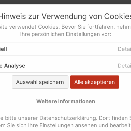
netz
e.V.
Hinweis zur Verwendung von
Cookie
res­sen­ver­tre­tung behinderte Frauen
ite
verwendet
Cookies
. Bevor Sie fortfahren, nehm
Ihre persönlichen Einstellungen vor:
n
re Veröffentlichungen
Animierte Erklärfilme
ell
Detai
waltschutzstrategie jetzt
e Analyse
Detai
Auswahl speichern
Alle akzeptieren
Weitere Informationen
 bitte unserer Datenschutzerklärung. Dort finden 
dem Sie sich Ihre Einstellungen ansehen und bearbei