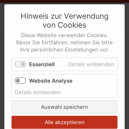
Weibernetz
e.V.
Hinweis zur Verwendung
von
Cookies
Politische Interes­sen­ver­tre­tung
behinderte Frauen
Diese
Website
verwendet
Cookies
.
Bevor Sie fortfahren, nehmen Sie bitte
Ihre persönlichen Einstellungen vor:
Impressum
Essenziell
Details einblenden
Angaben gemäß § 5
Website Analyse
Telemediengesetz (TMG)
Details einblenden
Weibernetz
e.V.
Auswahl speichern
Bundesnetzwerk von FrauenLesben und
Mädchen mit Beeinträchtigung
Alle akzeptieren