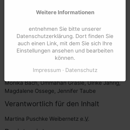
Samuel-Beckett-Anlage 6
34119 Kassel
Weitere Informationen
Kontakt
entnehmen Sie bitte unserer
Datenschutzerklärung. Dort finden Sie
Tel.: 05 61 – 72 88 53 10
auch einen Link, mit dem Sie sich Ihre
Fax: 05 61 – 72 88 52 310
Einstellungen ansehen und bearbeiten
E-Mail:
info@weibernetz.de
können.
Vertretungsberechtigter Vorstand
Impressum
Datenschutz
Monika Bach, Ümmahan Gräsle, Ulrike Jährig,
Magdalene Ossege, Jennifer Taube
Verantwortlich für den Inhalt
Martina Puschke Weibernetz
e.V.