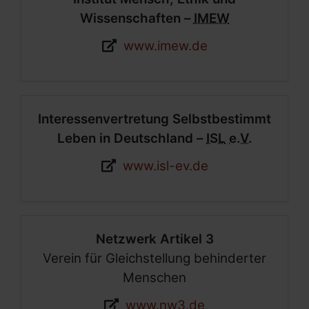
Wissenschaften –
IMEW
Webseite:
www.imew.de
Interessenvertretung Selbstbestimmt
Leben in Deutschland –
ISL
e.V.
Webseite:
www.isl-ev.de
Netzwerk Artikel 3
Verein für Gleichstellung behinderter
Menschen
Webseite:
www.nw3.de