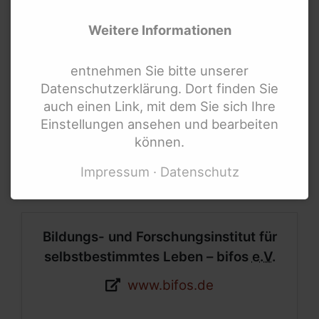
Weitere Informationen
entnehmen Sie bitte unserer
Datenschutzerklärung. Dort finden Sie
auch einen Link, mit dem Sie sich Ihre
Einstellungen ansehen und bearbeiten
Aktion Mensch
können.
Webseite:
www.aktion-mensch.de
Impressum
Datenschutz
Bildungs- und Forschungsinstitut für
selbstbestimmtes Leben – bifos
e.V.
Webseite:
www.bifos.de