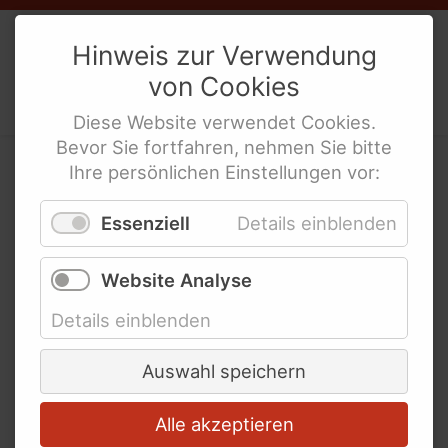
Weibernetz
e.V.
Hinweis zur Verwendung
von
Cookies
Politische Interes­sen­ver­tre­tung
behinderte Frauen
Diese
Website
verwendet
Cookies
.
Bevor Sie fortfahren, nehmen Sie bitte
Ihre persönlichen Einstellungen vor:
Bundesweite
Essenziell
Details einblenden
Verbände und
Organisationen für
Website Analyse
behinderte Frauen und
Details einblenden
Männer
Auswahl speichern
Alle akzeptieren