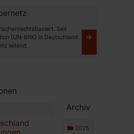
bernetz
nschenrechtsbasiert. Seit
ion (UN-BRK) in Deutschland
Weiterlesen
tz leitend.
ionen
Archiv
tschland
Archiv-Menü
Navigation überspri
2025
rungen