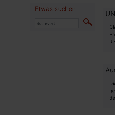
Etwas suchen
UN-
Di
Be
Re
Aus
D
ge
de