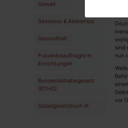
In De
Gewalt
Jahre
Sexismus & Ableismus
Deut
mensc
Gesundheit
wohlg
sind 
nun 
Frauenbeauftragte in
Einrichtungen
Weibe
Behi
Bundesteilhabegesetz
einem
(BTHG)
Selbs
vor O
Sozialgesetzbuch IX