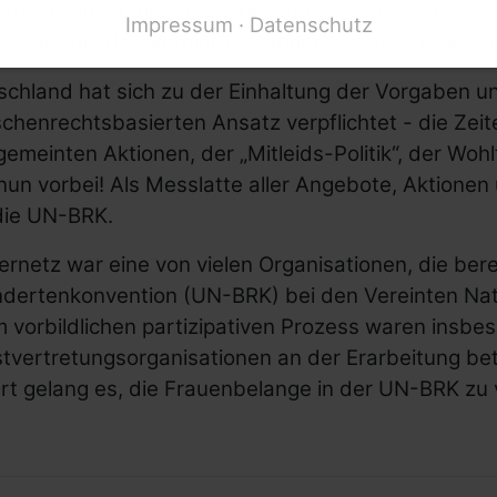
utschland ist die Konvention am 26. März 2009 in 
Impressum
Datenschutz
 zuvor bei den Vereinten Nationen in
New York
unt
schland hat sich zu der Einhaltung der Vorgaben u
henrechtsbasierten Ansatz verpflichtet - die Zeite
emeinten Aktionen, der „Mitleids-Politik“, der Wo
nun vorbei! Als Messlatte aller Angebote, Aktione
die UN-BRK.
rnetz war eine von vielen Organisationen, die ber
ndertenkonvention (UN-BRK) bei den Vereinten Nat
 vorbildlichen partizipativen Prozess waren insbe
tvertretungsorganisationen an der Erarbeitung bet
rt gelang es, die Frauenbelange in der UN-BRK zu 