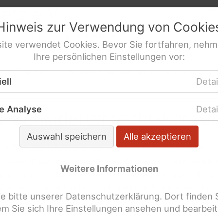
netz
e.V.
Hinweis zur Verwendung von
Cookie
res­sen­ver­tre­tung behinderte Frauen
ite
verwendet
Cookies
. Bevor Sie fortfahren, nehm
Ihre persönlichen Einstellungen vor:
ere Themen
UN-Behinderten­rechts­konvention
ell
Detai
e Analyse
Detai
-Behindertenrechtskonven
Auswahl speichern
Alle akzeptieren
UN-Behindertenrechtskonvention (UN-BRK) ist ein 
nstein in der Behindertenpolitik des 21. Jahrhundert
Weitere Informationen
e unmissverständlich deutlich gemacht, dass die b
ulierten und seitdem durch weitere Abkommen konti
 bitte unserer Datenschutzerklärung. Dort finden 
iterten Menschenrechte vollumfänglich auch für M
dem Sie sich Ihre Einstellungen ansehen und bearbei