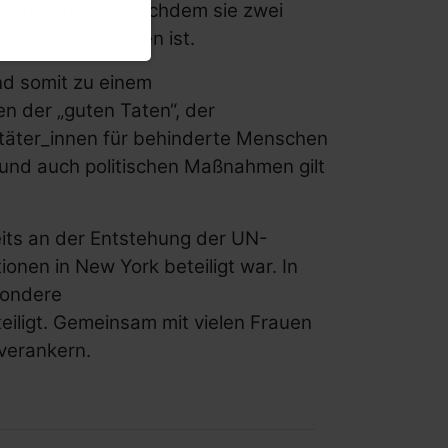
Kraft getreten, nachdem sie zwei
erzeichnet worden ist.
nd somit zu einem
n der „guten Taten“, der
hltäter_innen für behinderte Menschen
n und auch politischen Maßnahmen gilt
eits an der Entstehung der UN-
ionen in
New York
beteiligt war. In
sondere
eiligt. Gemeinsam mit vielen Frauen
verankern.