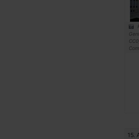
Genf
CC0,
Com
15.