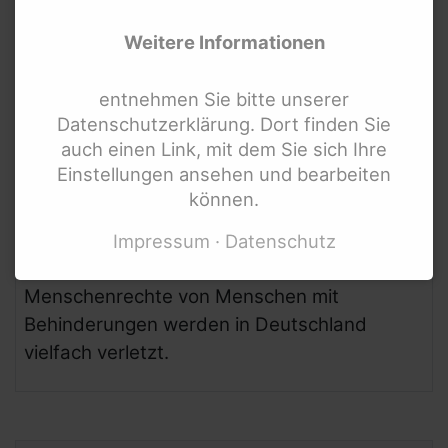
Eine Idee, die Schule machen soll!
Weitere Informationen
entnehmen Sie bitte unserer
Datenschutzerklärung. Dort finden Sie
21.
Mär.
2013
auch einen Link, mit dem Sie sich Ihre
Einstellungen ansehen und bearbeiten
Menschenrechtsreport zum
können.
Thema Behinderung
Impressum
Datenschutz
Ein 80-seitiger Bericht belegt: Die
Menschenrechte von Menschen mit
Behinderungen werden in Deutschland
vielfach verletzt.