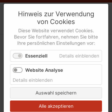
Links für Mädchen mit Behinderung
Weibernetz
e.V.
Hinweis zur Verwendung
Bundesweite Organisationen für
von
Cookies
Menschen mit Behinderung
Politische Interes­sen­ver­tre­tung
behinderte Frauen
Bundesweite Frauenorganisationen
Diese
Website
verwendet
Cookies
.
Bevor Sie fortfahren, nehmen Sie bitte
Bundesministerien und mehr
Ihre persönlichen Einstellungen vor:
Pressemitteilungen
Internationale Links
Essenziell
Details einblenden
2013
Website Analyse
Details einblenden
22.
Nov.
2013
Auswahl speichern
Frauen mit
Lernschwierigkeiten arbeiten als
Alle akzeptieren
Frauenbeauftragte