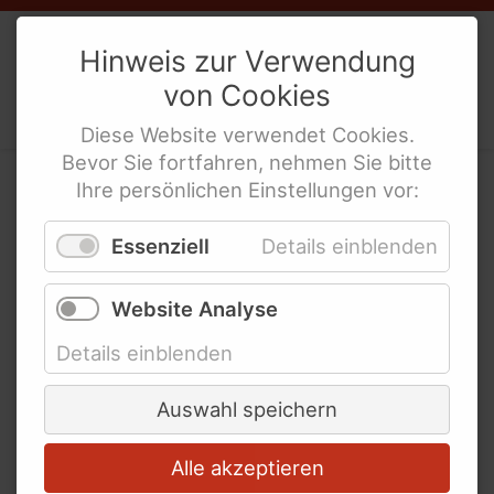
Unsere Projekte
Weibernetz
e.V.
Hinweis zur Verwendung
Unser Team
von
Cookies
Politische Interes­sen­ver­tre­tung
Mitgliedschaften
behinderte Frauen
Diese
Website
verwendet
Cookies
.
Social Media Netiquette
Bevor Sie fortfahren, nehmen Sie bitte
Erklärung zur Barrierefreiheit
Ihre persönlichen Einstellungen vor:
Herzlichen Glückwunsch
Essenziell
Details einblenden
Links und Adressen
Website Analyse
Details einblenden
Netzwerke und
Koordinierungsstellen für
Auswahl speichern
behinderte Frauen
Links für Lesben und LSBTIQ* mit
Alle akzeptieren
Behinderung