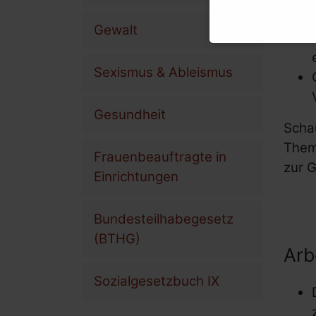
Gewalt
Sexismus & Ableismus
Gesundheit
Schau
Them
Frauenbeauftragte in
zur 
Einrichtungen
Bundesteilhabegesetz
(BTHG)
Arb
Sozialgesetzbuch IX