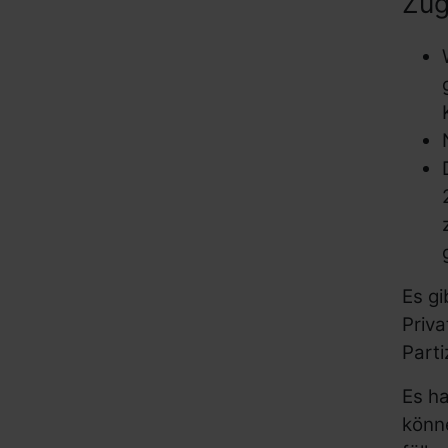
Zug
Es gi
Priv
Parti
Es ha
könne