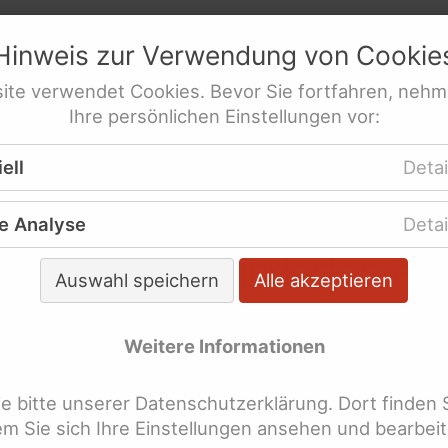
netz
e.V.
Hinweis zur Verwendung von
Cookie
res­sen­ver­tre­tung behinderte Frauen
ite
verwendet
Cookies
. Bevor Sie fortfahren, nehm
Ihre persönlichen Einstellungen vor:
ere Themen
UN-Behinderten­rechts­konvention
ell
Detai
ertenrechts­konvention (UN-BRK)
e Analyse
Detai
 Jahre UN-Behindertenrech
Auswahl speichern
Alle akzeptieren
K)
Weitere Informationen
hre nach der Feierstunde des In-Kraft-Tretens in
chland ist es Zeit, Bilanz zu ziehen:
 bitte unserer Datenschutzerklärung. Dort finden 
dem Sie sich Ihre Einstellungen ansehen und bearbei
Haben sich grundlegende Lebensbedingungen für