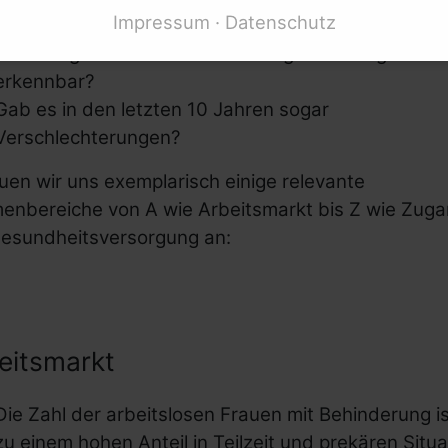
Impressum
Datenschutz
Frauen mit Behinderungen verändert?
Wo sind gute Schritte in die richtige Richtung
erkennbar?
Gab es in den letzten 10 Jahren sogar
Verschlechterungen?
en wir uns exemplarisch einige relevante
enbereiche von A wie Arbeitsmarkt bis Z wie Zug
Gesundheitsversorgung an:
eitsmarkt
Die Zahl der arbeitslosen Frauen mit Behinderung is
zu einem hohen Anteil in Teilzeit und prekären Situa