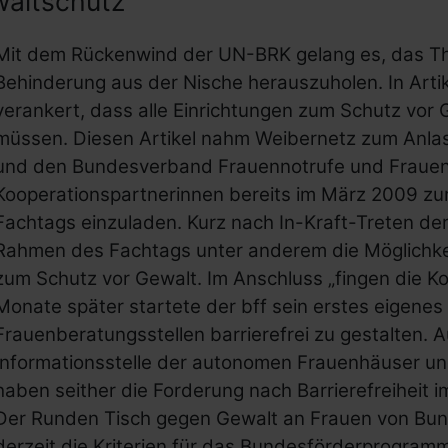
altschutz
Mit dem Rückenwind der UN-BRK gelang es, das T
Behinderung aus der Nische herauszuholen. In Arti
verankert, dass alle Einrichtungen zum Schutz vor G
müssen. Diesen Artikel nahm Weibernetz zum Anla
und den Bundesverband Frauennotrufe und Frauenbe
Kooperationspartnerinnen bereits im März 2009 z
Fachtags einzuladen. Kurz nach In-Kraft-Treten der
Rahmen des Fachtags unter anderem die Möglichke
zum Schutz vor Gewalt. Im Anschluss „fingen die K
Monate später startete der bff sein erstes eigenes
Frauenberatungsstellen barrierefrei zu gestalten. A
Informationsstelle der autonomen Frauenhäuser un
haben seither die Forderung nach Barrierefreiheit im
Der Runden Tisch gegen Gewalt an Frauen von Bu
derzeit die Kriterien für das Bundesförderprogram