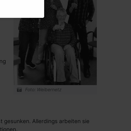
ang
Foto: Weibernetz
t gesunken. Allerdings arbeiten sie
tionen.