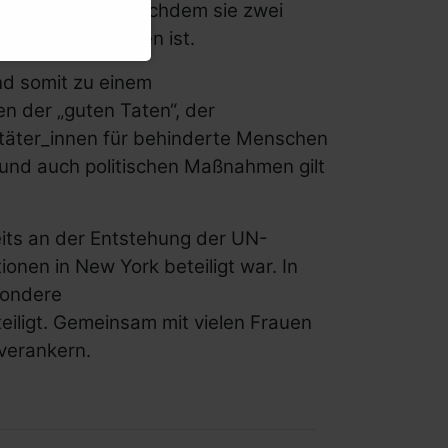
Kraft getreten, nachdem sie zwei
erzeichnet worden ist.
nd somit zu einem
n der „guten Taten“, der
hltäter_innen für behinderte Menschen
n und auch politischen Maßnahmen gilt
eits an der Entstehung der UN-
ionen in
New York
beteiligt war. In
sondere
eiligt. Gemeinsam mit vielen Frauen
verankern.