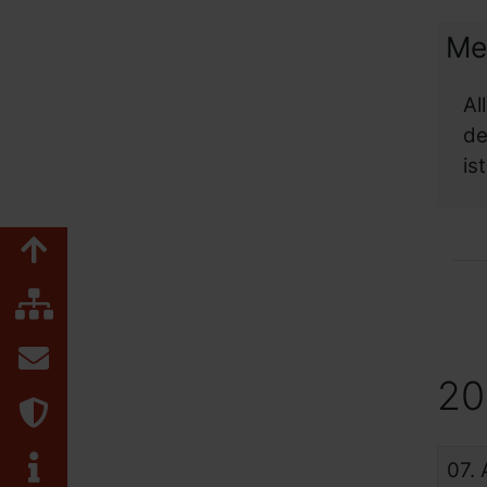
Me
Al
de
is
Zum Seitenanfang
Inhaltsübersicht
Kontakt
20
Datenschutz
Impressum
07.