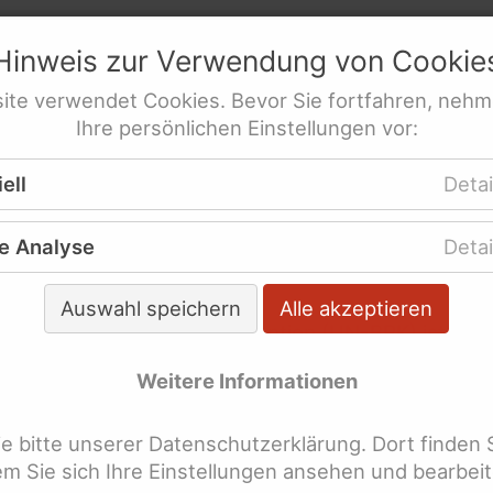
derung
netz
e.V.
 für Menschen mit Behinderung
Hinweis zur Verwendung von
Cookie
res­sen­ver­tre­tung behinderte Frauen
tionen
ite
verwendet
Cookies
. Bevor Sie fortfahren, nehm
Ihre persönlichen Einstellungen vor:
ere Themen
UN-Behinderten­rechts­konvention
ell
Detai
e Analyse
Detai
-Behindertenrechtskonven
Auswahl speichern
Alle akzeptieren
UN-Behindertenrechtskonvention (UN-BRK) ist ein 
nstein in der Behindertenpolitik des 21. Jahrhundert
Weitere Informationen
e unmissverständlich deutlich gemacht, dass die b
ulierten und seitdem durch weitere Abkommen konti
 bitte unserer Datenschutzerklärung. Dort finden 
iterten Menschenrechte vollumfänglich auch für M
dem Sie sich Ihre Einstellungen ansehen und bearbei