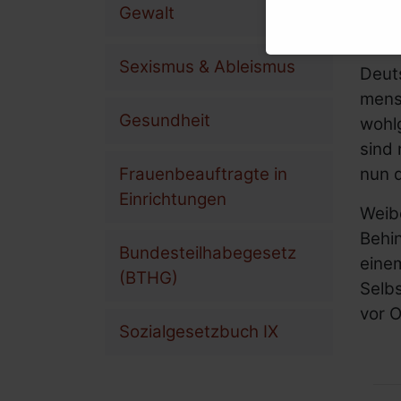
In De
Gewalt
Jahre
Sexismus & Ableismus
Deut
mensc
Gesundheit
wohlg
sind 
nun 
Frauenbeauftragte in
Einrichtungen
Weibe
Behi
Bundesteilhabegesetz
einem
(BTHG)
Selbs
vor O
Sozialgesetzbuch IX