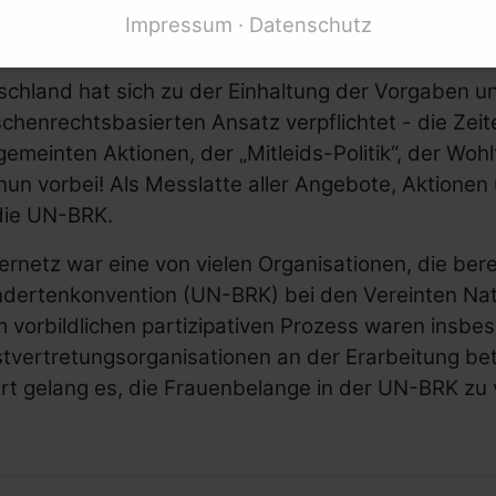
utschland ist die Konvention am 26. März 2009 in 
Impressum
Datenschutz
 zuvor bei den Vereinten Nationen in
New York
unt
schland hat sich zu der Einhaltung der Vorgaben u
henrechtsbasierten Ansatz verpflichtet - die Zeite
emeinten Aktionen, der „Mitleids-Politik“, der Wo
nun vorbei! Als Messlatte aller Angebote, Aktione
die UN-BRK.
rnetz war eine von vielen Organisationen, die ber
ndertenkonvention (UN-BRK) bei den Vereinten Nat
 vorbildlichen partizipativen Prozess waren insbe
tvertretungsorganisationen an der Erarbeitung bet
rt gelang es, die Frauenbelange in der UN-BRK zu 