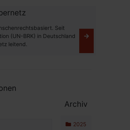
bernetz
nschenrechtsbasiert. Seit
ion (UN-BRK) in Deutschland
Weiterlesen
tz leitend.
ionen
Archiv
Archiv-Menü
Navigation überspri
2025