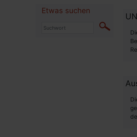
Etwas suchen
UN-
Di
Be
Re
Aus
D
ge
de