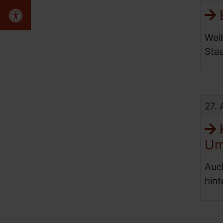
Erklärung zur Barrierefreiheit
E
Wei
Sta
27.
K
Um
Auc
hin