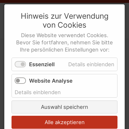
Weibernetz
e.V.
Hinweis zur Verwendung
von
Cookies
Politische Interes­sen­ver­tre­tung
Links und Adressen
behinderte Frauen
Diese
Website
verwendet
Cookies
.
Bevor Sie fortfahren, nehmen Sie bitte
Netzwerke und
Ihre persönlichen Einstellungen vor:
Koordinierungsstellen für
Behindertengleich­
behinderte Frauen
Essenziell
Details einblenden
stellungsgesetz (BGG)
Links für Lesben und LSBTIQ* mit
Behinderung
Website Analyse
Erstes Gleichstellungsgesetz
Links für Mädchen mit Behinderung
Details einblenden
weltweit mit
Bundesweite Organisationen für
Diskriminierungsverbot für
Menschen mit Behinderung
Auswahl speichern
Frauen mit Behinderungen
Bundesweite Frauenorganisationen
Alle akzeptieren
Bundesministerien und mehr