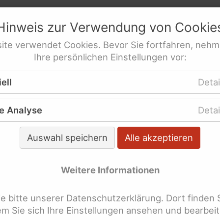
htungen
netz
e.V.
G)
Hinweis zur Verwendung von
Cookie
res­sen­ver­tre­tung behinderte Frauen
ite
verwendet
Cookies
. Bevor Sie fortfahren, nehm
Ihre persönlichen Einstellungen vor:
ere Themen
Gleichberechtigung
Behindertengl
ell
Detai
t
n
e Analyse
Detai
ketten als Protest
Auswahl speichern
Alle akzeptieren
bend des 11. Mai 2016 ketteten sich behinderte
Weitere Informationen
chen am Reichtagsufer in Berlin an, um zu
stieren: Gegen ein
 bitte unserer Datenschutzerklärung. Dort finden 
dertengleichstellungsgesetz, dass private Anbiete
dem Sie sich Ihre Einstellungen ansehen und bearbei
rhin nicht verpflichtet, barrierefrei zu werden.