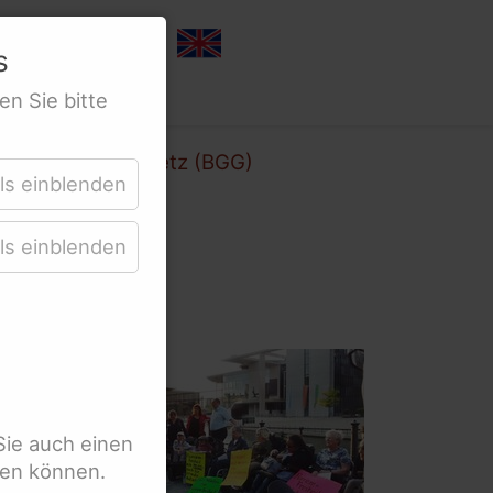
s
en Sie bitte
eich­stellungsgesetz (BGG)
ls einblenden
ls einblenden
Sie auch einen
r
ten können.