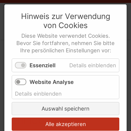
Unser Team
Weibernetz
e.V.
Mitgliedschaften
Hinweis zur Verwendung
Social Media Netiquette
von
Cookies
Politische Interes­sen­ver­tre­tung
Erklärung zur Barrierefreiheit
behinderte Frauen
Diese
Website
verwendet
Cookies
.
Bevor Sie fortfahren, nehmen Sie bitte
Ihre persönlichen Einstellungen vor:
Erstes
Links und Adressen
Essenziell
Details einblenden
Gleichstellungsgesetz
Netzwerke und
weltweit mit
Website Analyse
Koordinierungsstellen für
Diskriminierungsverbot
behinderte Frauen
Details einblenden
Links für Lesben und LSBTIQ* mit
für Frauen mit
Auswahl speichern
Behinderung
Behinderungen
Links für Mädchen mit Behinderung
Alle akzeptieren