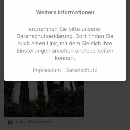
Bundesweite Organisationen für
Menschen mit Behinderung
Weitere Informationen
Bundesweite Frauenorganisationen
entnehmen Sie bitte unserer
Bundesministerien und mehr
Datenschutzerklärung. Dort finden Sie
Internationale Links
auch einen Link, mit dem Sie sich Ihre
Einstellungen ansehen und bearbeiten
können.
Impressum
Datenschutz
Foto: Weibernetz