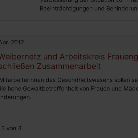
Beeinträchtigungen und Behinderun
Apr.
2012
eibernetz und Arbeitskreis Frauen
schließen Zusammenarbeit
Mitarbeiterinnen des Gesundheitswesens sollen sen
 die hohe Gewaltbetroffenheit von Frauen und Mäd
inderungen.
sstellen für behinderte Frauen
* mit Behinderung
derung
 3 von 3
 für Menschen mit Behinderung