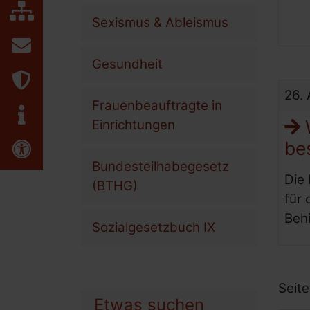
Unsere Angebote
Inhaltsübersicht
Sexismus & Ableismus
Unsere Projekte
Kontakt
Unser Team
Gesundheit
Mitgliedschaften
Datenschutz
26.
Social Media Netiquette
Frauenbeauftragte in
Impressum
Erklärung zur Barrierefreiheit
W
Einrichtungen
Erklärung zur Barrierefreiheit
be
Bundesteilhabegesetz
Die 
(BTHG)
für
Links und Adressen
Beh
Sozialgesetzbuch IX
Netzwerke und Koordinierung
Links für Lesben und LSBTIQ
Links für Mädchen mit Behin
Seite
Etwas suchen
Bundesweite Organisationen