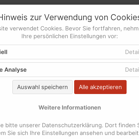
netz
e.V.
Hinweis zur Verwendung von
Cookie
res­sen­ver­tre­tung behinderte Frauen
ite
verwendet
Cookies
. Bevor Sie fortfahren, nehm
n
Ihre persönlichen Einstellungen vor:
ere Themen
Gewalt
Aktuelles & Archiviertes
ell
Detai
e Analyse
Detai
tuelles & Archiviertes
Auswahl speichern
Alle akzeptieren
Sep.
2012
Weitere Informationen
nklusionsbeirat fordert Schutz vor G
auen und Mädchen mit Behinderung
 bitte unserer Datenschutzerklärung. Dort finden 
ng für Alle
dem Sie sich Ihre Einstellungen ansehen und bearbei
staatliche Koordinierungsstelle nach Artikel 33
UN-