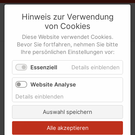
Links und Adressen
Weibernetz
e.V.
Hinweis zur Verwendung
Netzwerke und
von
Cookies
Politische Interes­sen­ver­tre­tung
Koordinierungsstellen für
behinderte Frauen
Diese
Website
verwendet
Cookies
.
behinderte Frauen
Bevor Sie fortfahren, nehmen Sie bitte
Links für Lesben und LSBTIQ* mit
Ihre persönlichen Einstellungen vor:
Aktuelles & Archiviertes
Behinderung
Essenziell
Details einblenden
Links für Mädchen mit Behinderung
2020
Bundesweite Organisationen für
Website Analyse
Menschen mit Behinderung
29.
Nov.
2020
Details einblenden
Bundesweite Frauenorganisationen
Bundesministerien und mehr
Auswahl speichern
Internationale Links
Alle akzeptieren