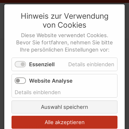
Bundesteilhabegesetz (BTHG)
Weibernetz
e.V.
Sozialgesetzbuch IX
Hinweis zur Verwendung
von
Cookies
Politische Interes­sen­ver­tre­tung
behinderte Frauen
Diese
Website
verwendet
Cookies
.
Bevor Sie fortfahren, nehmen Sie bitte
Unsere Veröffentlichungen
Ihre persönlichen Einstellungen vor:
Stellungnahmen &
WeiberZEIT
Essenziell
Details einblenden
Positionen
Bisherige Ausgaben
Schlagworte
Website Analyse
2017
WeiberZEIT "Leicht gesagt"
Details einblenden
Bisherige Ausgaben
10.
Feb.
2017
Schlagworte
Auswahl speichern
Stellungnahme zur Istanbul-
Animierte Erklärfilme
Alle akzeptieren
Konvention
Wir sind Weibernetz