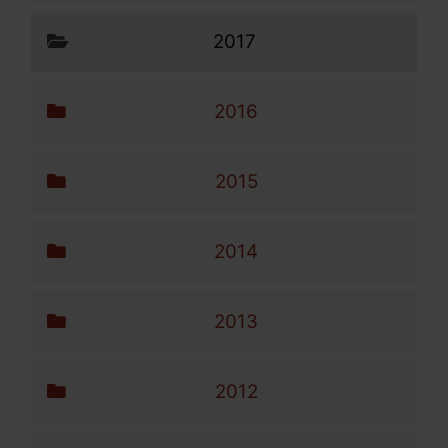
Unser Verein
2017
Ziele & Aufgaben
Transparenz
2016
Tätigkeitsberichte und
Mittelherkunft
2015
Unsere Angebote
Unsere Projekte
2014
Unser Team
Mitgliedschaften
2013
Social Media Netiquette
Erklärung zur Barrierefreiheit
2012