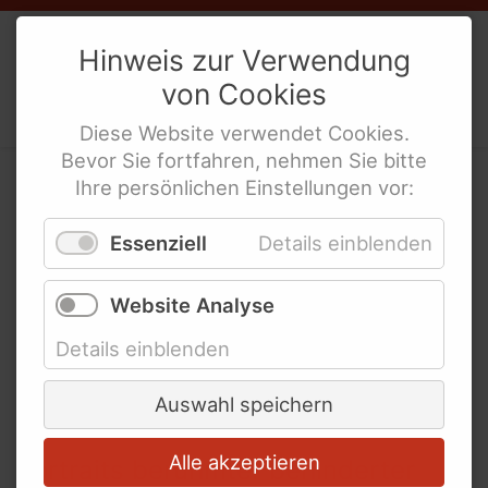
Weibernetz
e.V.
Hinweis zur Verwendung
von
Cookies
Politische Interes­sen­ver­tre­tung
behinderte Frauen
Diese
Website
verwendet
Cookies
.
Bevor Sie fortfahren, nehmen Sie bitte
Ihre persönlichen Einstellungen vor:
Berühmte behinderte
Essenziell
Details einblenden
Frauen
Website Analyse
Details einblenden
Auswahl speichern
Alle akzeptieren
Portraits berühmter behinderter