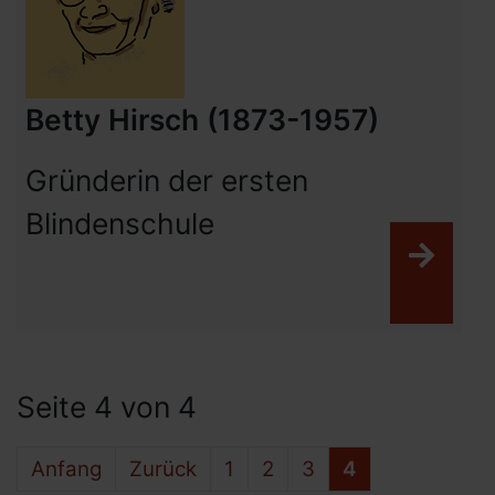
Betty Hirsch (1873-1957)
Gründerin der ersten
Blindenschule
Weit
Seite 4 von 4
Anfang
Zurück
1
2
3
4