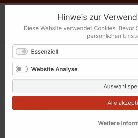
Weibernetz
e.V.
Hinweis zur Verwen
Politische Interessen-Ver­tre­tung
Diese
Website
verwendet
Cookies
. Bevor 
behinderte Frauen
persönlichen Einst
Essenziell
Wörter-Buch
Website Analyse
Auswahl spe
Alle akzept
Weitere Infor
Manchmal haben unsere Texte in Leichter