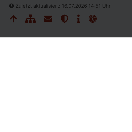
Zuletzt aktualisiert: 16.07.2026 14:51 Uhr
Navigation überspringen
Zum Seitenanfang
Inhaltsübersicht
Kontakt
Datenschutz
Impressum
Erklärung