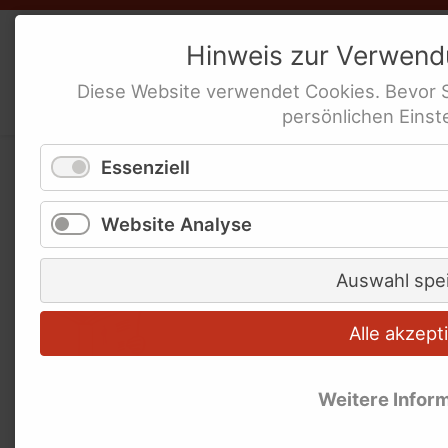
Weibernetz
e.V.
Hinweis zur Verwen
Politische Interessen-Ver­tre­tung
Diese
Website
verwendet
Cookies
. Bevor 
behinderte Frauen
persönlichen Einst
Essenziell
Wörter-Buch
Website Analyse
Auswahl spe
Alle akzept
Weitere Infor
Manchmal haben unsere Texte in Leichter
Sprache auch schwere Worte.