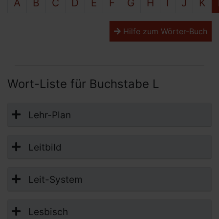
A
B
C
D
E
F
G
H
I
J
K
Hilfe zum Wörter-Buch
Wort-Liste für Buchstabe L
Lehr-Plan
Leitbild
Leit-System
Lesbisch