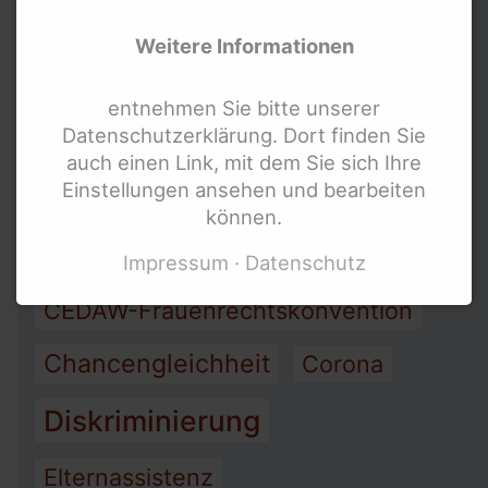
Netzwerke und
Arbeit
Armut
Weitere Informationen
Koordinierungsstellen für
Assistenz
behinderte Frauen
entnehmen Sie bitte unserer
Datenschutzerklärung. Dort finden Sie
Links für Lesben und LSBTIQ* mit
Barrierefreiheit
auch einen Link, mit dem Sie sich Ihre
Behinderung
Einstellungen ansehen und bearbeiten
Bewegung behinderter Frauen
Links für Mädchen mit Behinderung
können.
Bundesweite Organisationen für
Bundesteilhabegesetz (BTHG)
Impressum
Datenschutz
Menschen mit Behinderung
CEDAW-Frauenrechtskonvention
Bundesweite Frauenorganisationen
Bundesministerien und mehr
Chancengleichheit
Corona
Internationale Links
Diskriminierung
Elternassistenz