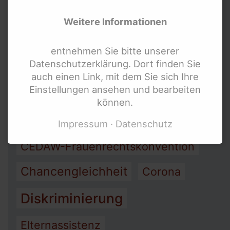
Arbeit
Armut
Weitere Informationen
Assistenz
entnehmen Sie bitte unserer
Datenschutzerklärung. Dort finden Sie
Barrierefreiheit
auch einen Link, mit dem Sie sich Ihre
Einstellungen ansehen und bearbeiten
Bewegung behinderter Frauen
können.
Bundesteilhabegesetz (BTHG)
Impressum
Datenschutz
CEDAW-Frauenrechtskonvention
Chancengleichheit
Corona
Diskriminierung
Elternassistenz