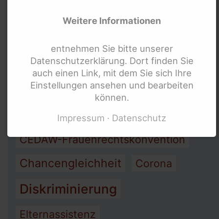
Arbeit
Armut
Weitere Informationen
Assistenz
entnehmen Sie bitte unserer
Datenschutzerklärung. Dort finden Sie
Barrierefreiheit
auch einen Link, mit dem Sie sich Ihre
Einstellungen ansehen und bearbeiten
Bewegung behinderter Frauen
können.
Bundesteilhabegesetz (BTHG)
Impressum
Datenschutz
CEDAW-Frauenrechtskonvention
Chancengleichheit
Corona
Diskriminierung
Elternassistenz