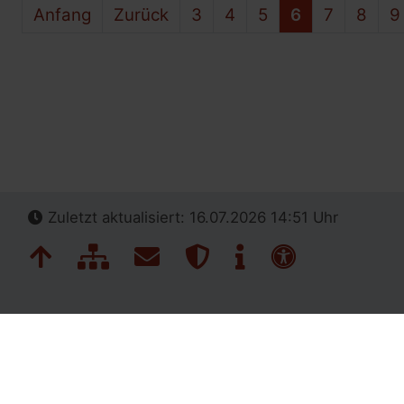
Anfang
Zurück
3
4
5
6
7
8
9
Zuletzt aktualisiert: 16.07.2026 14:51 Uhr
Navigation überspringen
Zum Seitenanfang
Inhaltsübersicht
Kontakt
Datenschutz
Impressum
Erklärung