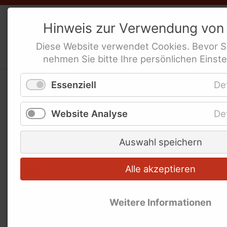
Weibernetz
e.V.
Hinweis zur Verwendung vo
Politische Interes­sen­ver­tre­tung
Diese
Website
verwendet
Cookies
. Bevor S
behinderte Frauen
nehmen Sie bitte Ihre persönlichen Einste
Essenziell
De
Themenübersicht
Website Analyse
De
Als bundesweite politische Interessenvertretung
Auswahl speichern
behinderter Frauen nimmt das Weibernetz
Stellung zu den verschiedensten Themen aus
Alle akzeptieren
der Behinderten- und Frauenpolitik. Hier finden
Sie Informationen zu einigen wichtigen Themen.
Weitere Informationen
Schlagworte überspringen
Ableism
AGG