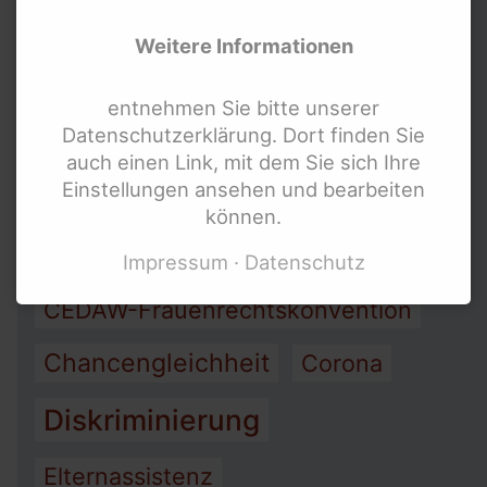
Arbeit
Armut
Weitere Informationen
Assistenz
entnehmen Sie bitte unserer
Datenschutzerklärung. Dort finden Sie
Barrierefreiheit
auch einen Link, mit dem Sie sich Ihre
Einstellungen ansehen und bearbeiten
Bewegung behinderter Frauen
können.
Bundesteilhabegesetz (BTHG)
Impressum
Datenschutz
CEDAW-Frauenrechtskonvention
Chancengleichheit
Corona
Diskriminierung
Elternassistenz