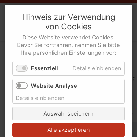
Weibernetz
e.V.
Hinweis zur Verwendung
von
Cookies
Politische Interes­sen­ver­tre­tung
behinderte Frauen
Diese
Website
verwendet
Cookies
.
Bevor Sie fortfahren, nehmen Sie bitte
Ihre persönlichen Einstellungen vor:
Themenübersicht
Essenziell
Details einblenden
Als bundesweite politische Interessenvertretung
Website Analyse
behinderter Frauen nimmt das Weibernetz
Stellung zu den verschiedensten Themen aus
Details einblenden
der Behinderten- und Frauenpolitik. Hier finden
Sie Informationen zu einigen wichtigen Themen.
Auswahl speichern
Alle akzeptieren
Schlagworte überspringen
Ableism
AGG