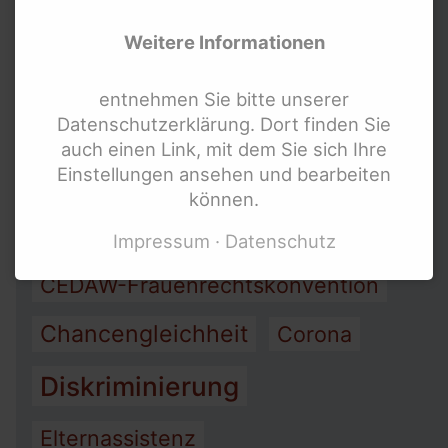
Arbeit
Armut
Weitere Informationen
Assistenz
entnehmen Sie bitte unserer
Datenschutzerklärung. Dort finden Sie
Barrierefreiheit
auch einen Link, mit dem Sie sich Ihre
Einstellungen ansehen und bearbeiten
Bewegung behinderter Frauen
können.
Bundesteilhabegesetz (BTHG)
Impressum
Datenschutz
CEDAW-Frauenrechtskonvention
Chancengleichheit
Corona
Diskriminierung
Elternassistenz