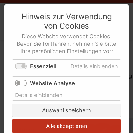
Weibernetz
e.V.
Hinweis zur Verwendung
von
Cookies
Politische Interes­sen­ver­tre­tung
behinderte Frauen
Diese
Website
verwendet
Cookies
.
Bevor Sie fortfahren, nehmen Sie bitte
Ihre persönlichen Einstellungen vor:
Themenübersicht
Essenziell
Details einblenden
Als bundesweite politische Interessenvertretung
Website Analyse
behinderter Frauen nimmt das Weibernetz
Stellung zu den verschiedensten Themen aus
Details einblenden
der Behinderten- und Frauenpolitik. Hier finden
Sie Informationen zu einigen wichtigen Themen.
Auswahl speichern
Alle akzeptieren
Schlagworte überspringen
Ableism
AGG