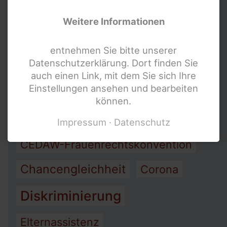
Arbeit
Armut
Weitere Informationen
Assistenz
entnehmen Sie bitte unserer
Datenschutzerklärung. Dort finden Sie
Barrierefreiheit
auch einen Link, mit dem Sie sich Ihre
Einstellungen ansehen und bearbeiten
Bewegung behinderter Frauen
können.
Bundesteilhabegesetz (BTHG)
Impressum
Datenschutz
CEDAW-Frauenrechtskonvention
Chancengleichheit
Corona
Diskriminierung
Elternassistenz