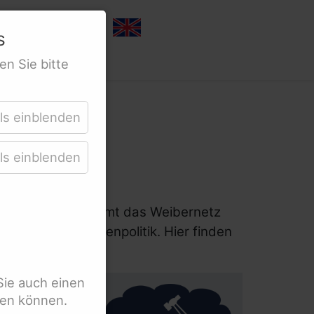
s
en Sie bitte
ls einblenden
ls einblenden
derter Frauen nimmt das Weibernetz
erten- und Frauenpolitik. Hier finden
Sie auch einen
ten können.