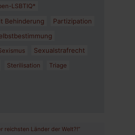
ben-LSBTIQ*
it Behinderung
Partizipation
elbstbestimmung
Sexualstrafrecht
Sexismus
Sterilisation
Triage
Menü schließen
er reichsten Länder der Welt?!“