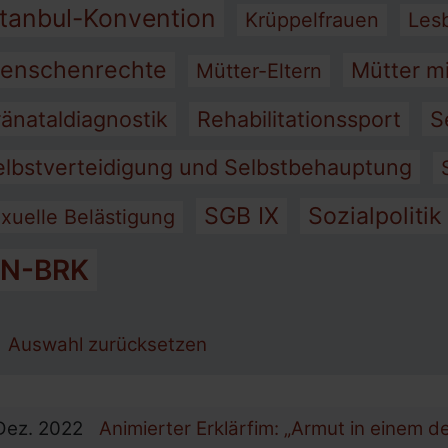
stanbul-Konvention
Krüppelfrauen
Les
 für Menschen mit Behinderung
tionen
enschenrechte
Mütter m
Mütter-Eltern
änataldiagnostik
Rehabilitationssport
S
elbstverteidigung und Selbstbehauptung
SGB IX
Sozialpolitik
xuelle Belästigung
N-BRK
Auswahl zurücksetzen
Dez.
2022
Animierter Erklärfim: „Armut in einem d