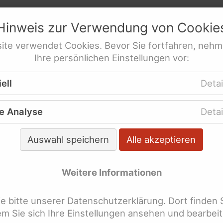
netz
e.V.
Ableismus
Hinweis zur Verwendung von
Cookie
schutzstrategie jetzt
res­sen­ver­tre­tung behinderte Frauen
ite
verwendet
Cookies
. Bevor Sie fortfahren, nehm
hsten Länder der Welt
Ihre persönlichen Einstellungen vor:
ere Themen
Übersicht
ell
Detai
e Analyse
Detai
emenübersicht
Auswahl speichern
Alle akzeptieren
bundesweite politische Interessenvertretung behin
lung zu den verschiedensten Themen aus der Behind
Weitere Informationen
Informationen zu einigen wichtigen Themen.
 bitte unserer Datenschutzerklärung. Dort finden 
lagworte überspringen
bleism
Arbeit
Armut
Assistenz
dem Sie sich Ihre Einstellungen ansehen und bearbei
AGG
Mittelherkunft