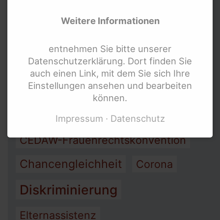
Links für Lesben und LSBTIQ* mit
Arbeit
Armut
Weitere Informationen
Behinderung
Links für Mädchen mit Behinderung
Assistenz
entnehmen Sie bitte unserer
Bundesweite Organisationen für
Datenschutzerklärung. Dort finden Sie
Barrierefreiheit
Menschen mit Behinderung
auch einen Link, mit dem Sie sich Ihre
Einstellungen ansehen und bearbeiten
Bundesweite Frauenorganisationen
Bewegung behinderter Frauen
können.
Bundesministerien und mehr
Bundesteilhabegesetz (BTHG)
Impressum
Datenschutz
Internationale Links
CEDAW-Frauenrechtskonvention
Chancengleichheit
Corona
Diskriminierung
Elternassistenz