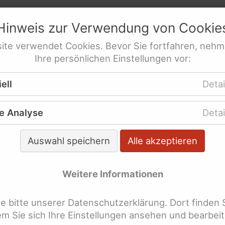
n
netz
e.V.
Hinweis zur Verwendung von
Cookie
res­sen­ver­tre­tung behinderte Frauen
ite
verwendet
Cookies
. Bevor Sie fortfahren, nehm
Ihre persönlichen Einstellungen vor:
ere Themen
Sozialgesetzbuch IX
ell
Detai
 Stärkung des Selbstbewusstseins?
e Analyse
Detai
s sind Kurse zur Stärkung
Auswahl speichern
Alle akzeptieren
lbstbewusstseins?
ng für Alle
Weitere Informationen
Ableismus
dem Sozialgesetzbuch (SGB) IX wurde 2001 eine ne
schutzstrategie jetzt
nderung bedrohte Frauen und Mädchen geschaffen
 bitte unserer Datenschutzerklärung. Dort finden 
dem Sie sich Ihre Einstellungen ansehen und bearbei
flichen Rehabilitation können Frauen und Mädchen
hsten Länder der Welt