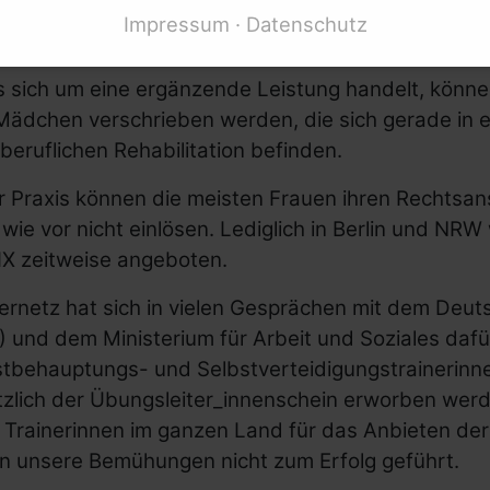
bilitationssport und Übungen zur Stärkung des Sel
Impressum
Datenschutz
en.
s sich um eine ergänzende Leistung handelt, könn
Mädchen verschrieben werden, die sich gerade in 
beruflichen Rehabilitation befinden.
r Praxis können die meisten Frauen ihren Rechtsan
wie vor nicht einlösen. Lediglich in Berlin und 
IX zeitweise angeboten.
ernetz hat sich in vielen Gesprächen mit dem Deu
 und dem Ministerium für Arbeit und Soziales dafü
Mittelherkunft
stbehauptungs- und Selbstverteidigungstrainerinn
tzlich der Übungsleiter_innenschein erworben wer
 Trainerinnen im ganzen Land für das Anbieten de
n unsere Bemühungen nicht zum Erfolg geführt.