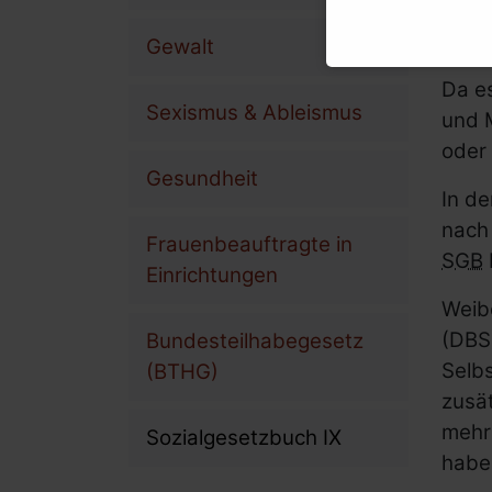
Reha
Berühmte behinderte Frauen
werd
Gewalt
Broschüren und mehr
Da e
Sexismus & Ableismus
und 
oder 
Gesundheit
Über uns
In de
nach 
Unser Verein
Frauenbeauftragte in
SGB
Einrichtungen
Ziele & Aufgaben
Weib
Transparenz
(DBS)
Bundesteilhabegesetz
Tätigkeitsberichte und 
Selb
(BTHG)
Unsere Angebote
zusä
mehr
Unsere Projekte
Sozialgesetzbuch IX
habe
Unser Team