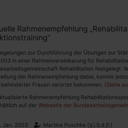
uelle Rahmenempfehlung „Rehabilita
ktionstraining“
Regelungen zur Durchführung der Übungen zur Stä
2003 in einer Rahmenvereinbarung für Rehabilitatio
sarbeitsgemeinschaft Rehabilitation festgelegt. 
sstellen für behinderte Frauen
eitung der Rahmenempfehlung dabei, konnte jedoch
* mit Behinderung
t behinderter Frauen verortet bekommen.
(Siehe a
derung
ktualisierte Rahmenempfehlung Rehabilitationsspor
 für Menschen mit Behinderung
rhältlich auf der
Webseite der Bundesarbeitsgemeins
tionen
tum:
Autor:
.
Jan.
2003
Martina Puschke
(
V.i.S.d.P.)