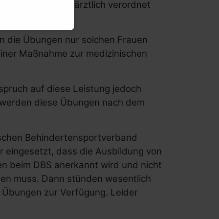
bstbewusstseins ärztlich verordnet
en die Übungen nur solchen Frauen
einer Maßnahme zur medizinischen
spruch auf diese Leistung jedoch
NRW werden diese Übungen nach dem
tschen Behindertensportverband
r eingesetzt, dass die Ausbildung von
en beim DBS anerkannt wird und nicht
den muss. Dann stünden wesentlich
r Übungen zur Verfügung. Leider