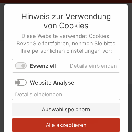
Weibernetz
e.V.
Hinweis zur Verwendung
von
Cookies
Politische Interes­sen­ver­tre­tung
behinderte Frauen
Diese
Website
verwendet
Cookies
.
Bevor Sie fortfahren, nehmen Sie bitte
Ihre persönlichen Einstellungen vor:
In der WeiberZEIT nach
Essenziell
Details einblenden
Schlagworten suchen
Website Analyse
Schlagworte überspringen
Ableismus
Details einblenden
Abschied
Auswahl speichern
Alle akzeptieren