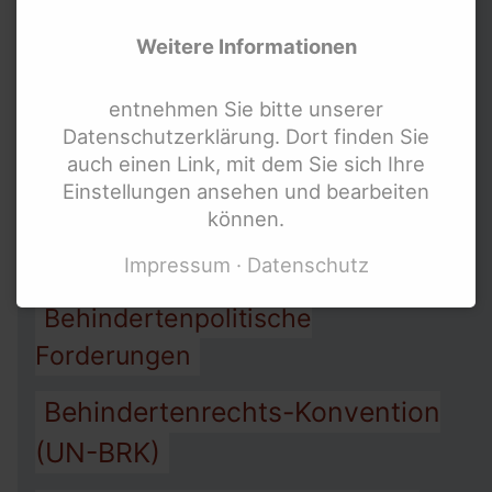
Allgemeines
Weitere Informationen
Gleichbehandlungsgesetz AGG
entnehmen Sie bitte unserer
Arbeit
Assistenz
Armut
Datenschutzerklärung. Dort finden Sie
auch einen Link, mit dem Sie sich Ihre
Barrierefreiheit
Einstellungen ansehen und bearbeiten
können.
Behindertengleichstellungsgesetz
BGG
Impressum
Datenschutz
Behindertenpolitische
Forderungen
Behindertenrechts-Konvention
(UN-BRK)