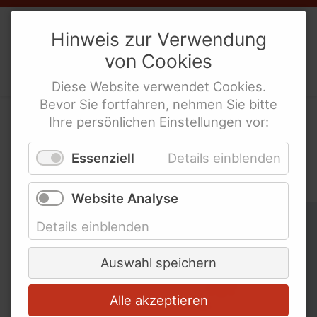
Bundesweite Organisationen für
Weibernetz
e.V.
Hinweis zur Verwendung
Menschen mit Behinderung
von
Cookies
Politische Interes­sen­ver­tre­tung
Bundesweite Frauenorganisationen
behinderte Frauen
Diese
Website
verwendet
Cookies
.
Bundesministerien und mehr
Bevor Sie fortfahren, nehmen Sie bitte
Internationale Links
Ihre persönlichen Einstellungen vor:
In der WeiberZEIT nach
Essenziell
Details einblenden
Schlagworten suchen
Website Analyse
Schlagworte überspringen
Ableismus
Details einblenden
Abschied
Auswahl speichern
Alle akzeptieren