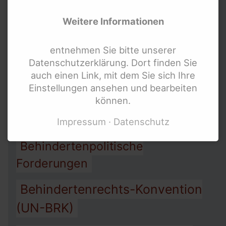
Allgemeines
Weitere Informationen
Gleichbehandlungsgesetz AGG
entnehmen Sie bitte unserer
Arbeit
Assistenz
Armut
Datenschutzerklärung. Dort finden Sie
auch einen Link, mit dem Sie sich Ihre
Barrierefreiheit
Einstellungen ansehen und bearbeiten
können.
Behindertengleichstellungsgesetz
BGG
Impressum
Datenschutz
Behindertenpolitische
Forderungen
Behindertenrechts-Konvention
(UN-BRK)