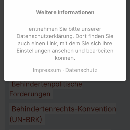
Allgemeines
Menschen mit Behinderung
Weitere Informationen
Gleichbehandlungsgesetz AGG
Bundesweite Frauenorganisationen
Bundesministerien und mehr
entnehmen Sie bitte unserer
Arbeit
Assistenz
Armut
Datenschutzerklärung. Dort finden Sie
Internationale Links
auch einen Link, mit dem Sie sich Ihre
Barrierefreiheit
Einstellungen ansehen und bearbeiten
können.
Behindertengleichstellungsgesetz
BGG
Impressum
Datenschutz
Behindertenpolitische
Forderungen
Behindertenrechts-Konvention
(UN-BRK)