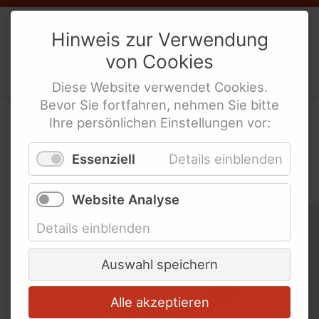
Mitgliedschaften
Weibernetz
e.V.
Hinweis zur Verwendung
Social Media Netiquette
von
Cookies
Politische Interes­sen­ver­tre­tung
Erklärung zur Barrierefreiheit
behinderte Frauen
Diese
Website
verwendet
Cookies
.
Bevor Sie fortfahren, nehmen Sie bitte
Ihre persönlichen Einstellungen vor:
In der WeiberZEIT nach
Links und Adressen
Essenziell
Details einblenden
Schlagworten suchen
Netzwerke und
Website Analyse
Koordinierungsstellen für
Schlagworte überspringen
behinderte Frauen
Ableismus
Details einblenden
Links für Lesben und LSBTIQ* mit
Abschied
Behinderung
Auswahl speichern
Links für Mädchen mit Behinderung
Alle akzeptieren
Bundesweite Organisationen für