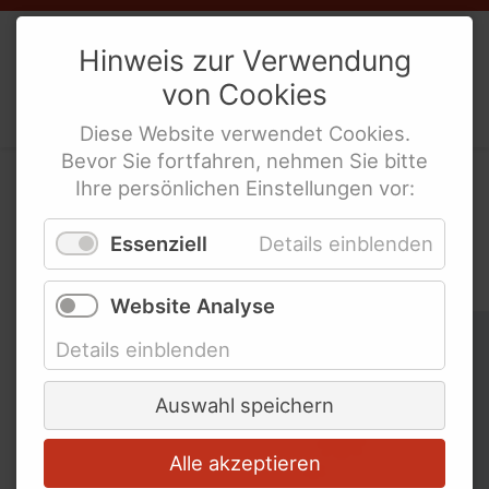
Internationale Links
Weibernetz
e.V.
Hinweis zur Verwendung
von
Cookies
Politische Interes­sen­ver­tre­tung
behinderte Frauen
Diese
Website
verwendet
Cookies
.
Bevor Sie fortfahren, nehmen Sie bitte
Ihre persönlichen Einstellungen vor:
In der WeiberZEIT nach
Essenziell
Details einblenden
Schlagworten suchen
Website Analyse
Schlagworte überspringen
Ableismus
Details einblenden
Abschied
Auswahl speichern
Alle akzeptieren