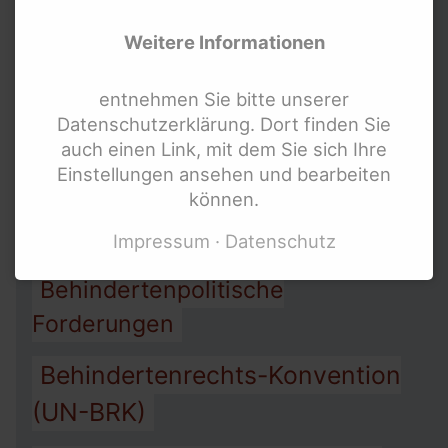
Allgemeines
Weitere Informationen
Gleichbehandlungsgesetz AGG
entnehmen Sie bitte unserer
Arbeit
Assistenz
Armut
Datenschutzerklärung. Dort finden Sie
auch einen Link, mit dem Sie sich Ihre
Barrierefreiheit
Einstellungen ansehen und bearbeiten
können.
Behindertengleichstellungsgesetz
BGG
Impressum
Datenschutz
Behindertenpolitische
Forderungen
Behindertenrechts-Konvention
(UN-BRK)