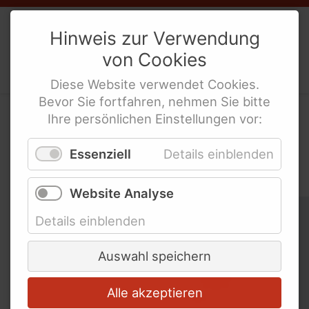
Mitgliedschaften
Weibernetz
e.V.
Hinweis zur Verwendung
Social Media Netiquette
von
Cookies
Politische Interes­sen­ver­tre­tung
Erklärung zur Barrierefreiheit
behinderte Frauen
Diese
Website
verwendet
Cookies
.
Bevor Sie fortfahren, nehmen Sie bitte
Ihre persönlichen Einstellungen vor:
In der WeiberZEIT nach
Links und Adressen
Essenziell
Details einblenden
Schlagworten suchen
Netzwerke und
Website Analyse
Koordinierungsstellen für
Schlagworte überspringen
behinderte Frauen
Ableismus
Details einblenden
Links für Lesben und LSBTIQ* mit
Abschied
Behinderung
Auswahl speichern
Links für Mädchen mit Behinderung
Alle akzeptieren
Bundesweite Organisationen für