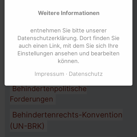
Allgemeines
Menschen mit Behinderung
Weitere Informationen
Gleichbehandlungsgesetz AGG
Bundesweite Frauenorganisationen
Bundesministerien und mehr
entnehmen Sie bitte unserer
Arbeit
Assistenz
Armut
Datenschutzerklärung. Dort finden Sie
Internationale Links
auch einen Link, mit dem Sie sich Ihre
Barrierefreiheit
Einstellungen ansehen und bearbeiten
können.
Behindertengleichstellungsgesetz
BGG
Impressum
Datenschutz
Behindertenpolitische
Forderungen
Behindertenrechts-Konvention
(UN-BRK)