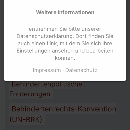
Allgemeines
Menschen mit Behinderung
Weitere Informationen
Gleichbehandlungsgesetz AGG
Bundesweite Frauenorganisationen
Bundesministerien und mehr
entnehmen Sie bitte unserer
Arbeit
Assistenz
Armut
Datenschutzerklärung. Dort finden Sie
Internationale Links
auch einen Link, mit dem Sie sich Ihre
Barrierefreiheit
Einstellungen ansehen und bearbeiten
können.
Behindertengleichstellungsgesetz
BGG
Impressum
Datenschutz
Behindertenpolitische
Forderungen
Behindertenrechts-Konvention
(UN-BRK)