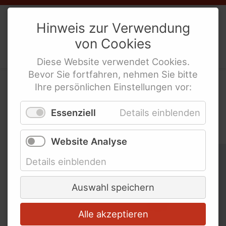
Mitgliedschaften
Weibernetz
e.V.
Hinweis zur Verwendung
Social Media Netiquette
von
Cookies
Politische Interes­sen­ver­tre­tung
Erklärung zur Barrierefreiheit
behinderte Frauen
Diese
Website
verwendet
Cookies
.
Bevor Sie fortfahren, nehmen Sie bitte
Ihre persönlichen Einstellungen vor:
In der WeiberZEIT nach
Links und Adressen
Essenziell
Details einblenden
Schlagworten suchen
Netzwerke und
Website Analyse
Koordinierungsstellen für
Schlagworte überspringen
behinderte Frauen
Ableismus
Details einblenden
Links für Lesben und LSBTIQ* mit
Abschied
Behinderung
Auswahl speichern
Links für Mädchen mit Behinderung
Alle akzeptieren
Bundesweite Organisationen für