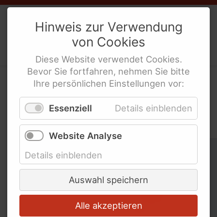
Weibernetz
e.V.
Hinweis zur Verwendung
von
Cookies
Politische Interes­sen­ver­tre­tung
behinderte Frauen
Diese
Website
verwendet
Cookies
.
Bevor Sie fortfahren, nehmen Sie bitte
Ihre persönlichen Einstellungen vor:
In der WeiberZEIT nach
Essenziell
Details einblenden
Schlagworten suchen
Website Analyse
Schlagworte überspringen
Ableismus
Details einblenden
Abschied
Auswahl speichern
Alle akzeptieren