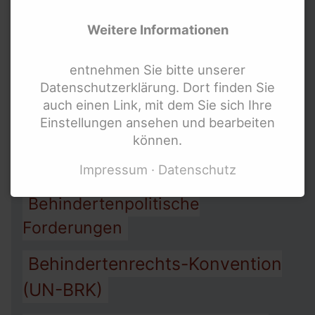
Allgemeines
Weitere Informationen
Gleichbehandlungsgesetz AGG
entnehmen Sie bitte unserer
Arbeit
Assistenz
Armut
Datenschutzerklärung. Dort finden Sie
auch einen Link, mit dem Sie sich Ihre
Barrierefreiheit
Einstellungen ansehen und bearbeiten
können.
Behindertengleichstellungsgesetz
BGG
Impressum
Datenschutz
Behindertenpolitische
Forderungen
Behindertenrechts-Konvention
(UN-BRK)