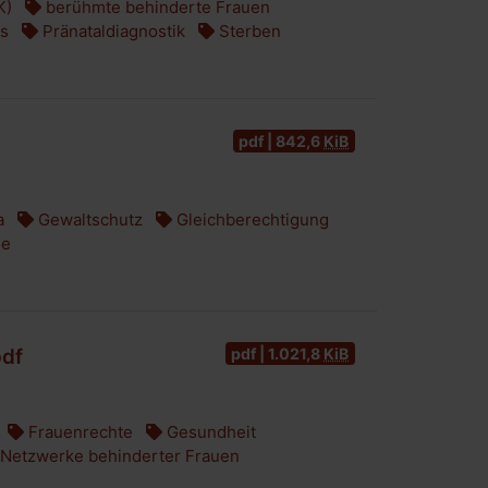
K)
berühmte behinderte Frauen
us
Pränataldiagnostik
Sterben
pdf | 842,6
KiB
a
Gewaltschutz
Gleichberechtigung
ge
pdf | 1.021,8
KiB
pdf
Frauenrechte
Gesundheit
Netzwerke behinderter Frauen