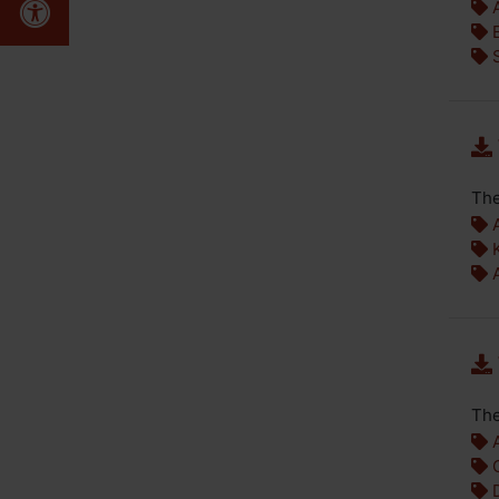
Erklärung zur Barrierefreiheit
A
E
S
The
A
K
A
The
A
G
D