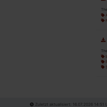
The
A
N
The
b
P
S
Zuletzt aktualisiert: 16.07.2026 14:51 