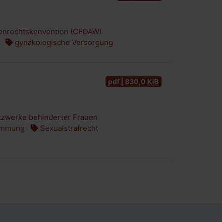
enrechtskonvention (CEDAW)
gynäkologische Versorgung
pdf | 830,0
KiB
zwerke behinderter Frauen
immung
Sexualstrafrecht
Navigation ü