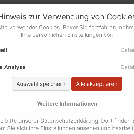
netz
e.V.
Hinweis zur Verwendung von
Cookie
res­sen­ver­tre­tung behinderte Frauen
ite
verwendet
Cookies
. Bevor Sie fortfahren, nehm
Ihre persönlichen Einstellungen vor:
re Veröffentlichungen
WeiberZEIT
Schlagwor
ell
Detai
e Analyse
Detai
 der WeiberZEIT nach Schl
Auswahl speichern
Alle akzeptieren
lagworte überspringen
Abschied
bleismus
Weitere Informationen
llgemeines Gleichbehandlungsgesetz
 bitte unserer Datenschutzerklärung. Dort finden 
rbeit
Assistenz
Barrierefreih
dem Sie sich Ihre Einstellungen ansehen und bearbei
Armut