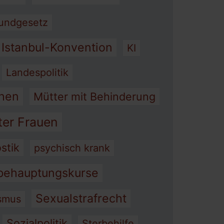
undgesetz
Istanbul-Konvention
KI
Landespolitik
hen
Mütter mit Behinderung
ter Frauen
stik
psychisch krank
behauptungskurse
Sexualstrafrecht
smus
Sozialpolitik
Sterbehilfe