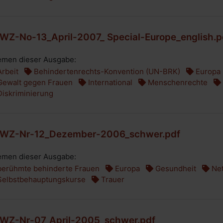
WZ-No-13_April-2007_ Special-Europe_english.p
men dieser Ausgabe:
rbeit
Behindertenrechts-Konvention (UN-BRK)
Europa
ewalt gegen Frauen
International
Menschenrechte
iskriminierung
WZ-Nr-12_Dezember-2006_schwer.pdf
men dieser Ausgabe:
erühmte behinderte Frauen
Europa
Gesundheit
Net
elbstbehauptungskurse
Trauer
WZ-Nr-07_April-2005_schwer.pdf