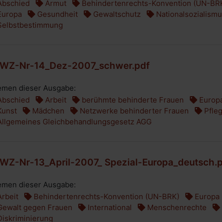
bschied
Armut
Behindertenrechts-Konvention (UN-BR
uropa
Gesundheit
Gewaltschutz
Nationalsozialism
elbstbestimmung
WZ-Nr-14_Dez-2007_schwer.pdf
men dieser Ausgabe:
bschied
Arbeit
berühmte behinderte Frauen
Europ
unst
Mädchen
Netzwerke behinderter Frauen
Pfle
llgemeines Gleichbehandlungsgesetz AGG
WZ-Nr-13_April-2007_ Spezial-Europa_deutsch.
men dieser Ausgabe:
rbeit
Behindertenrechts-Konvention (UN-BRK)
Europa
ewalt gegen Frauen
International
Menschenrechte
iskriminierung