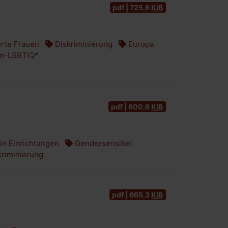
pdf | 725,6
KiB
rte Frauen
Diskriminierung
Europa
n-LSBTIQ*
pdf | 600,6
KiB
in Einrichtungen
Gendersensibel
riminierung
pdf | 665,3
KiB