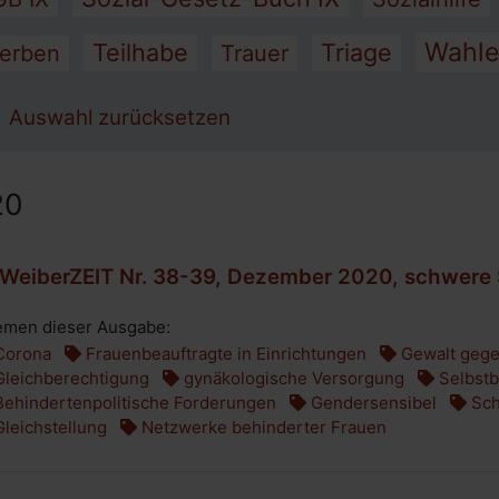
Wahl
Teilhabe
Triage
terben
Trauer
Auswahl zurücksetzen
20
WeiberZEIT Nr. 38-39, Dezember 2020, schwere
men dieser Ausgabe:
orona
Frauenbeauftragte in Einrichtungen
Gewalt gege
leichberechtigung
gynäkologische Versorgung
Selbst
ehindertenpolitische Forderungen
Gendersensibel
Sch
leichstellung
Netzwerke behinderter Frauen