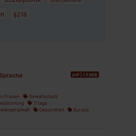
en
§218
pdf | 1,5
MiB
 Sprache
n Frauen
Gewaltschutz
bestimmung
Triage
wangerschaft
Gesundheit
Europa