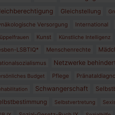
leichberechtigung
Gleichstellung
Gr
ynäkologische Versorgung
International
Kunst
üppelfrauen
Künstliche Intelligenz
Mädc
esben-LSBTIQ*
Menschenrechte
Netzwerke behinder
ationalsozialismus
Pflege
Pränataldiagno
rsönliches Budget
Schwangerschaft
Selbst
habilitation
elbstbestimmung
Selbstvertretung
Sexi
Sozial-Gesetz-Buch IX
GB IX
Sozialhilfe