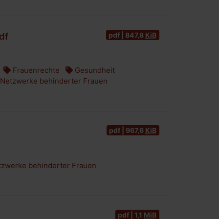
pdf | 847,8
KiB
df
Frauenrechte
Gesundheit
Netzwerke behinderter Frauen
pdf | 967,6
KiB
zwerke behinderter Frauen
pdf | 1,1
MiB