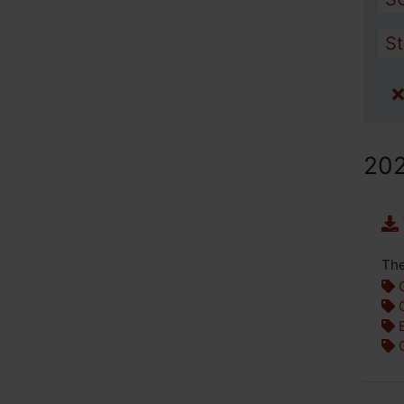
S
20
The
C
G
B
G