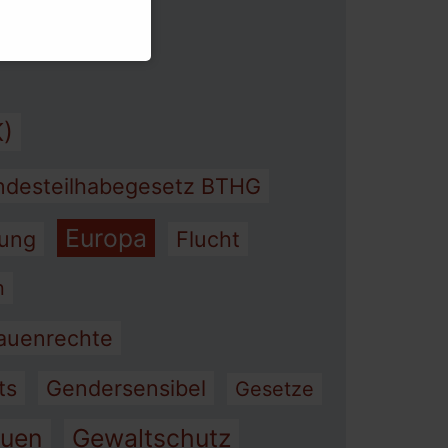
)
ndesteilhabegesetz BTHG
Europa
rung
Flucht
n
auenrechte
ts
Gendersensibel
Gesetze
auen
Gewaltschutz