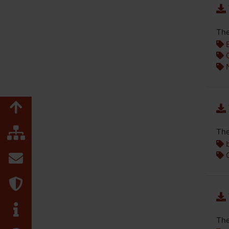
The
B
G
N
Zum Seitenanfang
Inhaltsübersicht
The
b
Kontakt
G
Datenschutz
Impressum
The