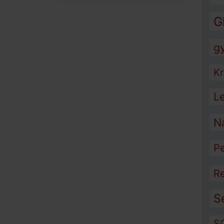
G
g
Kr
L
N
Pe
Re
S
S