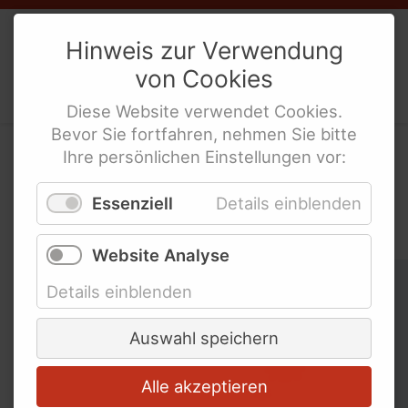
Links für Lesben und LSBTIQ* mit
Weibernetz
e.V.
Hinweis zur Verwendung
Behinderung
von
Cookies
Politische Interes­sen­ver­tre­tung
Links für Mädchen mit Behinderung
behinderte Frauen
Diese
Website
verwendet
Cookies
.
Bundesweite Organisationen für
Bevor Sie fortfahren, nehmen Sie bitte
Menschen mit Behinderung
Ihre persönlichen Einstellungen vor:
In der WeiberZEIT nach
Bundesweite Frauenorganisationen
Essenziell
Details einblenden
Bundesministerien und mehr
Schlagworten suchen
Internationale Links
Website Analyse
Schlagworte überspringen
Ableismus
Details einblenden
Abschied
Auswahl speichern
Alle akzeptieren