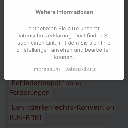
Allgemeines
Weitere Informationen
Gleichbehandlungsgesetz AGG
entnehmen Sie bitte unserer
Arbeit
Assistenz
Armut
Datenschutzerklärung. Dort finden Sie
auch einen Link, mit dem Sie sich Ihre
Barrierefreiheit
Einstellungen ansehen und bearbeiten
können.
Behindertengleichstellungsgesetz
BGG
Impressum
Datenschutz
Behindertenpolitische
Forderungen
Behindertenrechts-Konvention
(UN-BRK)