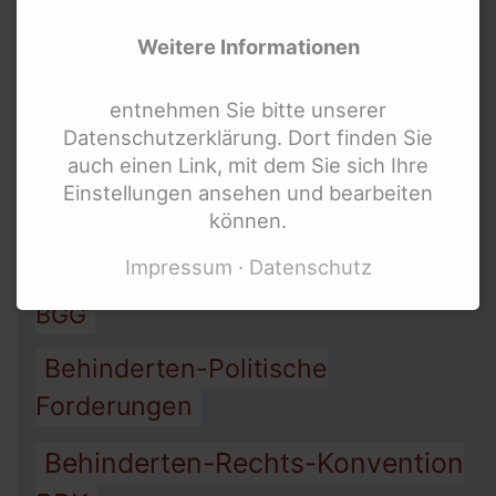
Weitere Informationen
Allgemeines-Gleich-
Behandlungs-Gesetz AGG
entnehmen Sie bitte unserer
Datenschutzerklärung. Dort finden Sie
Arbeit
Assistenz
auch einen Link, mit dem Sie sich Ihre
Armut
Einstellungen ansehen und bearbeiten
Barriere-Freiheit
können.
Impressum
Datenschutz
Behinderten-Gleichstellungs-Gesetz
BGG
Behinderten-Politische
Forderungen
Behinderten-Rechts-Konvention