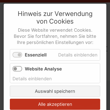
Bundesweite Frauenorganisationen
Weibernetz
e.V.
Bundesministerien und mehr
Hinweis zur Verwendung
Internationale Links
von
Cookies
Politische Interes­sen­ver­tre­tung
behinderte Frauen
Diese
Website
verwendet
Cookies
.
Bevor Sie fortfahren, nehmen Sie bitte
Ihre persönlichen Einstellungen vor:
In der WeiberZEIT "Leicht
Essenziell
Details einblenden
gesagt" nach
Schlagworten suchen
Website Analyse
Details einblenden
Schlagworte überspringen
Abschied
Auswahl speichern
Alle akzeptieren