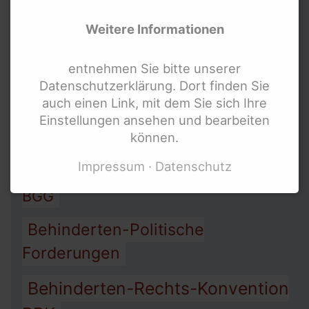
Weitere Informationen
Allgemeines-Gleich-
Behandlungs-Gesetz AGG
entnehmen Sie bitte unserer
Datenschutzerklärung. Dort finden Sie
Arbeit
Assistenz
auch einen Link, mit dem Sie sich Ihre
Armut
Einstellungen ansehen und bearbeiten
Barriere-Freiheit
können.
Impressum
Datenschutz
Behinderten-Gleichstellungs-Gesetz
BGG
Behinderten-Politische
Forderungen
Behinderten-Rechts-Konvention