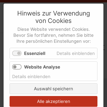
Weibernetz
e.V.
Hinweis zur Verwendung
von
Cookies
Politische Interes­sen­ver­tre­tung
behinderte Frauen
Diese
Website
verwendet
Cookies
.
Bevor Sie fortfahren, nehmen Sie bitte
Ihre persönlichen Einstellungen vor:
In der WeiberZEIT "Leicht
Essenziell
Details einblenden
gesagt" nach
Schlagworten suchen
Website Analyse
Details einblenden
Schlagworte überspringen
Abschied
Auswahl speichern
Alle akzeptieren