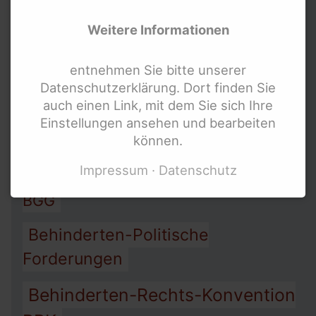
Weitere Informationen
Allgemeines-Gleich-
Behandlungs-Gesetz AGG
entnehmen Sie bitte unserer
Datenschutzerklärung. Dort finden Sie
Arbeit
Assistenz
auch einen Link, mit dem Sie sich Ihre
Armut
Einstellungen ansehen und bearbeiten
Barriere-Freiheit
können.
Impressum
Datenschutz
Behinderten-Gleichstellungs-Gesetz
BGG
Behinderten-Politische
Forderungen
Behinderten-Rechts-Konvention