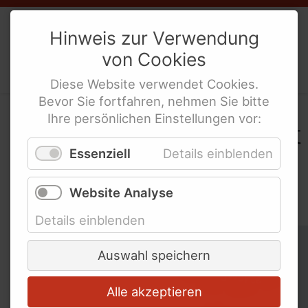
Weibernetz
e.V.
Hinweis zur Verwendung
von
Cookies
Politische Interes­sen­ver­tre­tung
behinderte Frauen
Diese
Website
verwendet
Cookies
.
Bevor Sie fortfahren, nehmen Sie bitte
Ihre persönlichen Einstellungen vor:
In der WeiberZEIT "Leicht
Essenziell
Details einblenden
gesagt" nach
Schlagworten suchen
Website Analyse
Details einblenden
Schlagworte überspringen
Abschied
Auswahl speichern
Alle akzeptieren