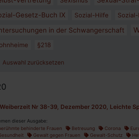
elbst-Vertretung
Sexual-Straf
Sexismus
ozial-Gesetz-Buch IX
Sozial-Hilfe
Sozial-
W
ntersuchungen in der Schwangerschaft
ohnheime
§218
Auswahl zurücksetzen
20
Weiberzeit Nr 38-39, Dezember 2020, Leichte S
men dieser Ausgabe:
erühmte behinderte Frauen
Betreuung
Corona
Eur
esundheit
Gewalt gegen Frauen
Gewalt-Schutz
Hef