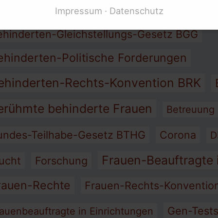
Barriere-Frei
rbeit
Assistenz
Armut
Impressum
Datenschutz
ehinderten-Gleichstellungs-Gesetz BGG
ehinderten-Politische Forderungen
ehinderten-Rechts-Konvention BRK
erühmte behinderte Frauen
Betreuung
undes-Teilhabe-Gesetz BTHG
Corona
D
Frauen-Beauftragte 
lucht
Forschung
rauen-Rechte
Frauen-Rechts-Konventi
Gen-Test
auenbeauftragte in Einrichtungen