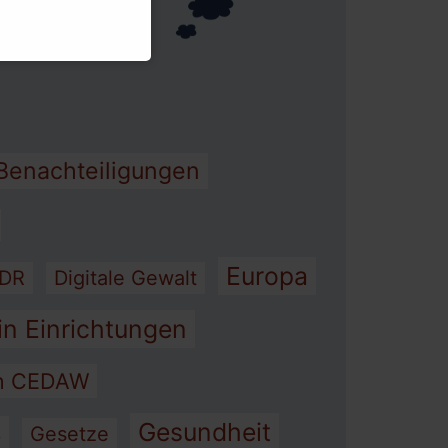
heit
Benachteiligungen
Europa
DR
Digitale Gewalt
in Einrichtungen
on CEDAW
Gesundheit
s
Gesetze