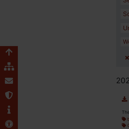
S
S
U
W
Zum Seitenanfang
Inhaltsübersicht
Kontakt
20
Datenschutz
Impressum
The
b
Erklärung zur Barrierefreiheit
G