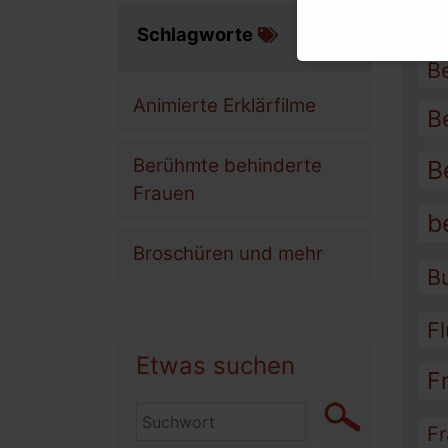
A
Schlagworte
B
Animierte Erklärfilme
B
Berühmte behinderte
B
Frauen
b
Broschüren und mehr
B
F
Etwas suchen
F
Fr