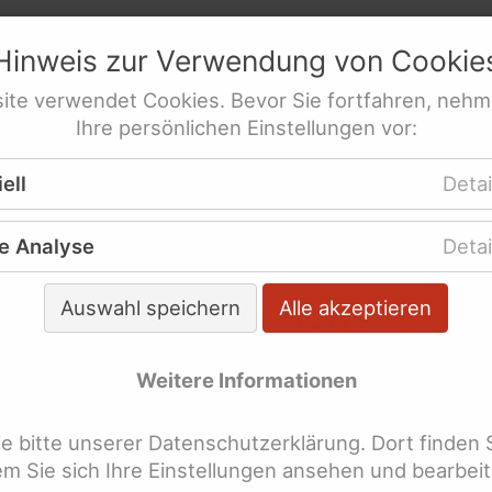
netz
e.V.
sstellen für behinderte Frauen
Hinweis zur Verwendung von
Cookie
* mit Behinderung
res­sen­ver­tre­tung behinderte Frauen
ite
verwendet
Cookies
. Bevor Sie fortfahren, nehm
derung
Ihre persönlichen Einstellungen vor:
 für Menschen mit Behinderung
re Veröffentlichungen
WeiberZEIT "Leicht gesag
ell
Detai
tionen
e Analyse
Detai
 der WeiberZEIT "Leicht ge
hlagworten suchen
Auswahl speichern
Alle akzeptieren
Weitere Informationen
lagworte überspringen
bschied
 bitte unserer Datenschutzerklärung. Dort finden 
llgemeines-Gleich-Behandlungs-Gese
dem Sie sich Ihre Einstellungen ansehen und bearbei