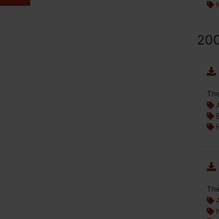
M
20
The
A
B
H
The
A
N