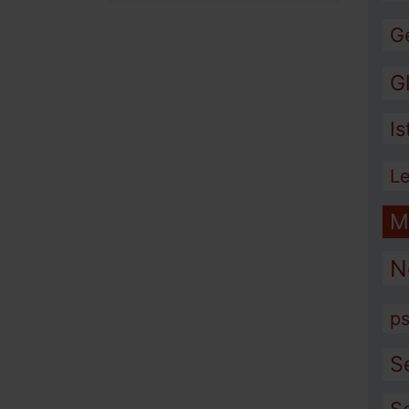
G
G
I
L
M
N
ps
S