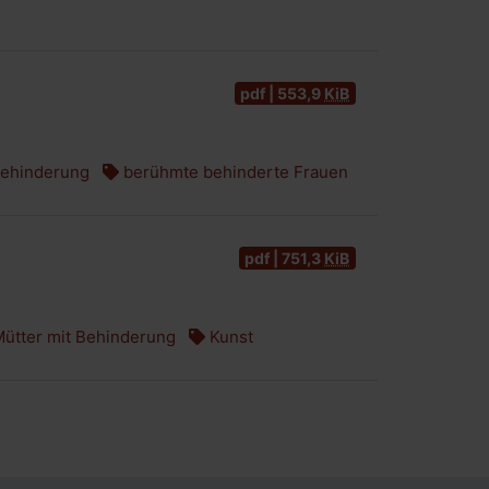
pdf | 553,9
KiB
Behinderung
berühmte behinderte Frauen
pdf | 751,3
KiB
ütter mit Behinderung
Kunst