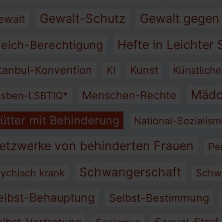
Gewalt-Schutz
Gewalt gegen
ewalt
Hefte in Leichter
leich-Berechtigung
stanbul-Konvention
Kunst
KI
Künstliche
Mädc
Menschen-Rechte
esben-LSBTIQ*
ütter mit Behinderung
National-Sozialis
etzwerke von behinderten Frauen
Pe
Schwangerschaft
ychisch krank
Schw
elbst-Behauptung
Selbst-Bestimmung