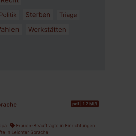
-Recht
Sterben
Politik
Triage
ahlen
Werkstätten
pdf | 1,2
MiB
prache
opa
Frauen-Beauftragte in Einrichtungen
te in Leichter Sprache