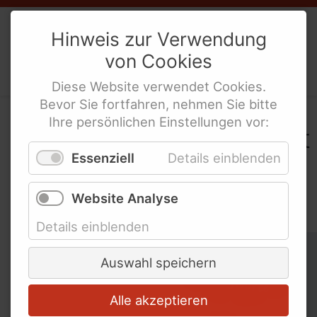
Bundesweite Frauenorganisationen
Weibernetz
e.V.
Hinweis zur Verwendung
Bundesministerien und mehr
von
Cookies
Politische Interes­sen­ver­tre­tung
Internationale Links
behinderte Frauen
Diese
Website
verwendet
Cookies
.
Bevor Sie fortfahren, nehmen Sie bitte
Ihre persönlichen Einstellungen vor:
In der WeiberZEIT "Leicht
Essenziell
Details einblenden
gesagt" nach
Schlagworten suchen
Website Analyse
Details einblenden
Schlagworte überspringen
Abschied
Auswahl speichern
Alle akzeptieren