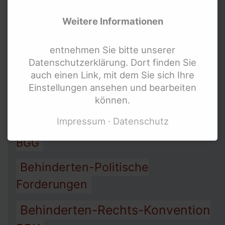
Weitere Informationen
Allgemeines-Gleich-
Behandlungs-Gesetz AGG
entnehmen Sie bitte unserer
Datenschutzerklärung. Dort finden Sie
Arbeit
Assistenz
auch einen Link, mit dem Sie sich Ihre
Armut
Einstellungen ansehen und bearbeiten
Barriere-Freiheit
können.
Impressum
Datenschutz
Behinderten-Gleichstellungs-Gesetz
BGG
Behinderten-Politische
Forderungen
Behinderten-Rechts-Konvention