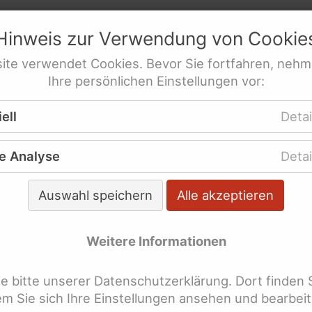
netz
e.V.
sstellen für behinderte Frauen
Hinweis zur Verwendung von
Cookie
* mit Behinderung
res­sen­ver­tre­tung behinderte Frauen
ite
verwendet
Cookies
. Bevor Sie fortfahren, nehm
derung
Ihre persönlichen Einstellungen vor:
 für Menschen mit Behinderung
re Veröffentlichungen
WeiberZEIT "Leicht gesag
tionen
ell
Detai
e Analyse
Detai
 der WeiberZEIT "Leicht ge
hlagworten suchen
Auswahl speichern
Alle akzeptieren
Weitere Informationen
lagworte überspringen
bschied
 bitte unserer Datenschutzerklärung. Dort finden 
llgemeines-Gleich-Behandlungs-Gese
dem Sie sich Ihre Einstellungen ansehen und bearbei