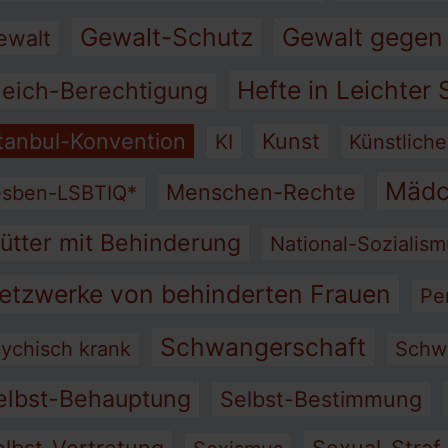
Gewalt-Schutz
Gewalt gegen
ewalt
Hefte in Leichter
leich-Berechtigung
stanbul-Konvention
Kunst
KI
Künstliche
Mädc
Menschen-Rechte
esben-LSBTIQ*
ütter mit Behinderung
National-Sozialis
etzwerke von behinderten Frauen
Pe
Schwangerschaft
ychisch krank
Schw
elbst-Behauptung
Selbst-Bestimmung