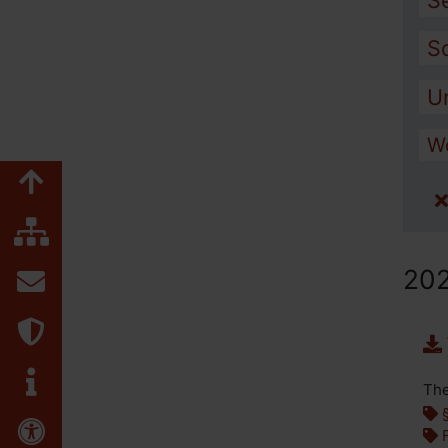
S
S
U
W
Zum Seitenanfang
Inhaltsübersicht
20
Kontakt
Datenschutz
Impressum
The
§
Erklärung zur Barrierefreiheit
F