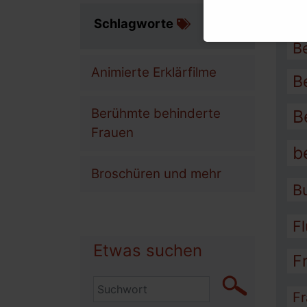
A
Schlagworte
B
Animierte Erklärfilme
B
Berühmte behinderte
B
Frauen
b
Broschüren und mehr
B
F
Etwas suchen
F
Fr