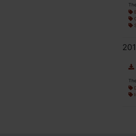
The
B
G
S
20
The
I