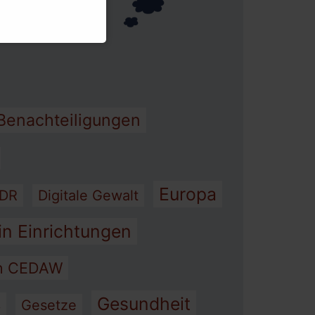
heit
Benachteiligungen
Europa
DR
Digitale Gewalt
in Einrichtungen
on CEDAW
Gesundheit
s
Gesetze