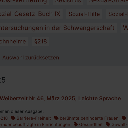
elbst-Vertretung
Sexual-Straf
Sexismus
ozial-Gesetz-Buch IX
Sozial-Hilfe
Sozial-
W
ntersuchungen in der Schwangerschaft
ohnheime
§218
Auswahl zurücksetzen
25
Weiberzeit Nr 46, März 2025, Leichte Sprache
men dieser Ausgabe:
218
Barriere-Freiheit
berühmte behinderte Frauen
rauenbeauftragte in Einrichtungen
Gesundheit
Gewalt-