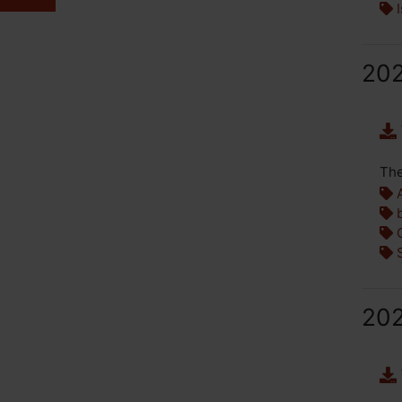
I
20
The
A
b
G
S
20