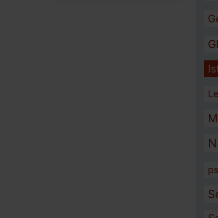
G
G
I
L
M
N
ps
S