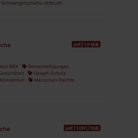
Schwangerschafts-Abbruch
pdf | 1,9
MiB
ache
tion BRK
Benachteiligungen
Gesundheit
Gewalt-Schutz
-Konvention
Menschen-Rechte
pdf | 1.001,7
KiB
ache