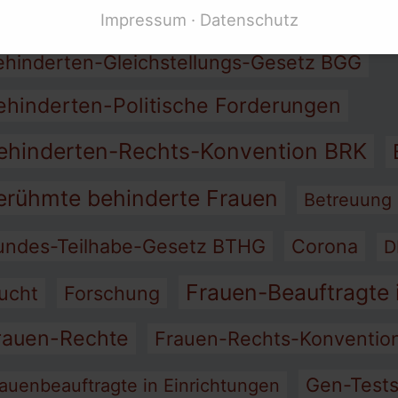
Barriere-Frei
rbeit
Assistenz
Armut
Impressum
Datenschutz
ehinderten-Gleichstellungs-Gesetz BGG
ehinderten-Politische Forderungen
ehinderten-Rechts-Konvention BRK
erühmte behinderte Frauen
Betreuung
undes-Teilhabe-Gesetz BTHG
Corona
D
Frauen-Beauftragte 
lucht
Forschung
rauen-Rechte
Frauen-Rechts-Konventi
Gen-Test
auenbeauftragte in Einrichtungen