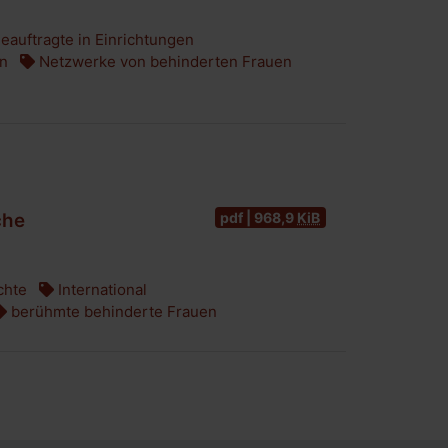
auftragte in Einrichtungen
on
Netzwerke von behinderten Frauen
pdf | 968,9
KiB
che
hte
International
berühmte behinderte Frauen