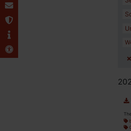
S
Kontakt
S
Datenschutz
U
Impressum
W
Erklärung zur Barrierefreiheit
20
The
b
G