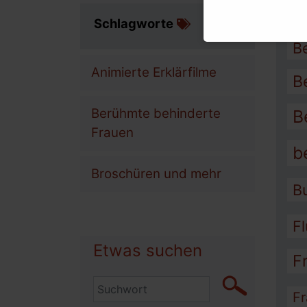
Links und Adressen
A
Schlagworte
Netzwerke und Koordinierung
B
Links für Lesben und LSBTIQ
Animierte Erklärfilme
B
Links für Mädchen mit Behin
Bundesweite Organisationen
Berühmte behinderte
B
Frauen
Bundesweite Frauenorganisa
b
Bundesministerien und mehr
Broschüren und mehr
Internationale Links
B
F
Etwas suchen
F
Fr