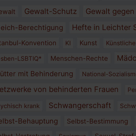
Gewalt-Schutz
Gewalt gegen
ewalt
Hefte in Leichter
leich-Berechtigung
stanbul-Konvention
Kunst
KI
Künstliche
Mädc
Menschen-Rechte
esben-LSBTIQ*
ütter mit Behinderung
National-Sozialis
etzwerke von behinderten Frauen
Pe
Schwangerschaft
ychisch krank
Schw
elbst-Behauptung
Selbst-Bestimmung