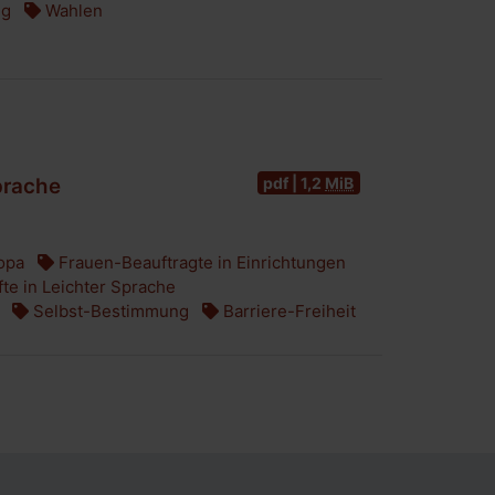
ng
Wahlen
pdf | 1,2
MiB
prache
opa
Frauen-Beauftragte in Einrichtungen
te in Leichter Sprache
Selbst-Bestimmung
Barriere-Freiheit
Navigation ü