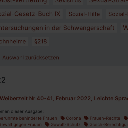
elbst-Vertretung
Sexual-Straf
Sexismus
ozial-Gesetz-Buch IX
Sozial-Hilfe
Sozial-
W
ntersuchungen in der Schwangerschaft
ohnheime
§218
Auswahl zurücksetzen
22
Weiberzeit Nr 40-41, Februar 2022, Leichte Spr
men dieser Ausgabe:
erühmte behinderte Frauen
Corona
Frauen-Rechte
ewalt gegen Frauen
Gewalt-Schutz
Gleich-Berechtigu