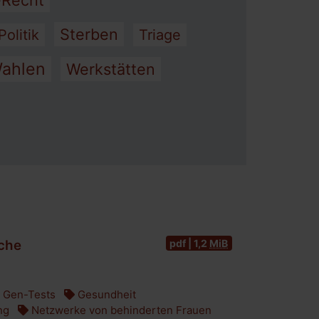
-Recht
Sterben
Politik
Triage
ahlen
Werkstätten
pdf | 1,2
MiB
ache
Gen-Tests
Gesundheit
ng
Netzwerke von behinderten Frauen