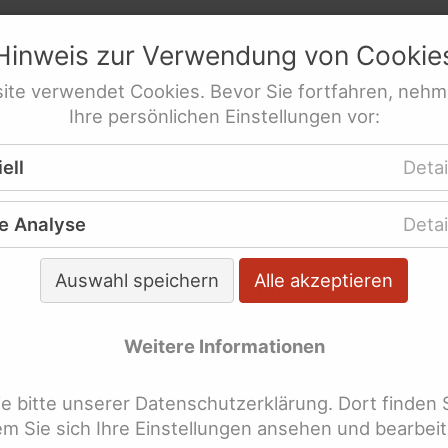
netz
e.V.
Hinweis zur Verwendung von
Cookie
res­sen­ver­tre­tung behinderte Frauen
ite
verwendet
Cookies
. Bevor Sie fortfahren, nehm
Ihre persönlichen Einstellungen vor:
Mittelherkunft
re Veröffentlichungen
WeiberZEIT "Leicht gesag
ell
Detai
e Analyse
Detai
 der WeiberZEIT "Leicht ge
hlagworten suchen
Auswahl speichern
Alle akzeptieren
Weitere Informationen
lagworte überspringen
bschied
 bitte unserer Datenschutzerklärung. Dort finden 
llgemeines-Gleich-Behandlungs-Gese
dem Sie sich Ihre Einstellungen ansehen und bearbei