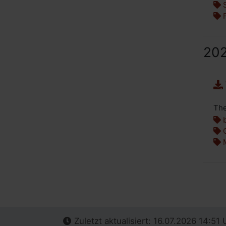
S
F
20
The
b
G
M
Zuletzt aktualisiert: 16.07.2026 14:51 