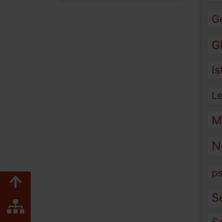
G
G
I
L
M
N
ps
Zum Seitenanfang
S
Inhaltsübersicht