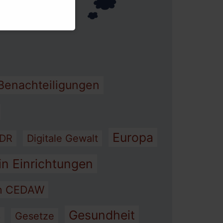
heit
Benachteiligungen
Europa
DR
Digitale Gewalt
in Einrichtungen
on CEDAW
Menü schließen
Gesundheit
s
Gesetze