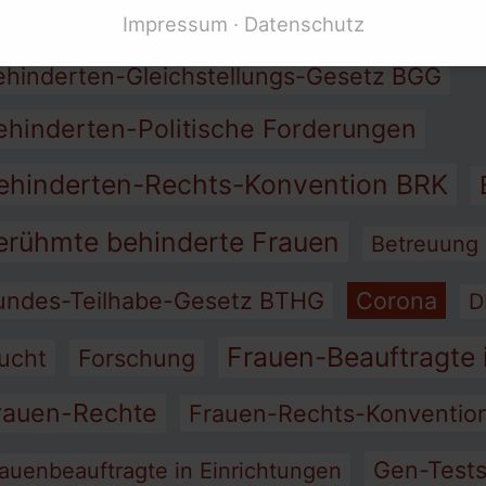
Barriere-Frei
rbeit
Assistenz
Armut
Impressum
Datenschutz
sstellen für behinderte Frauen
ehinderten-Gleichstellungs-Gesetz BGG
* mit Behinderung
ehinderten-Politische Forderungen
derung
 für Menschen mit Behinderung
ehinderten-Rechts-Konvention BRK
tionen
erühmte behinderte Frauen
Betreuung
undes-Teilhabe-Gesetz BTHG
Corona
D
Frauen-Beauftragte 
lucht
Forschung
rauen-Rechte
Frauen-Rechts-Konventi
Gen-Test
auenbeauftragte in Einrichtungen