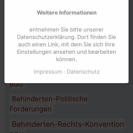
Weitere Informationen
Allgemeines-Gleich-
Behandlungs-Gesetz AGG
entnehmen Sie bitte unserer
Datenschutzerklärung. Dort finden Sie
Arbeit
Assistenz
auch einen Link, mit dem Sie sich Ihre
Armut
Einstellungen ansehen und bearbeiten
Barriere-Freiheit
können.
Impressum
Datenschutz
Behinderten-Gleichstellungs-Gesetz
BGG
Behinderten-Politische
Forderungen
Behinderten-Rechts-Konvention