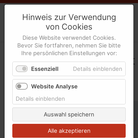
Weibernetz
e.V.
Hinweis zur Verwendung
von
Cookies
Politische Interes­sen­ver­tre­tung
behinderte Frauen
Diese
Website
verwendet
Cookies
.
Bevor Sie fortfahren, nehmen Sie bitte
Ihre persönlichen Einstellungen vor:
In der WeiberZEIT "Leicht
Essenziell
Details einblenden
gesagt" nach
Schlagworten suchen
Website Analyse
Details einblenden
Schlagworte überspringen
Abschied
Auswahl speichern
Alle akzeptieren