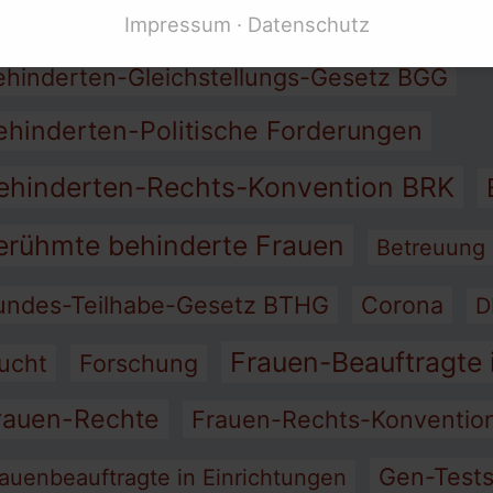
Barriere-Frei
rbeit
Assistenz
Armut
Impressum
Datenschutz
ehinderten-Gleichstellungs-Gesetz BGG
ehinderten-Politische Forderungen
ehinderten-Rechts-Konvention BRK
erühmte behinderte Frauen
Betreuung
undes-Teilhabe-Gesetz BTHG
Corona
D
Frauen-Beauftragte 
lucht
Forschung
rauen-Rechte
Frauen-Rechts-Konventi
Gen-Test
auenbeauftragte in Einrichtungen