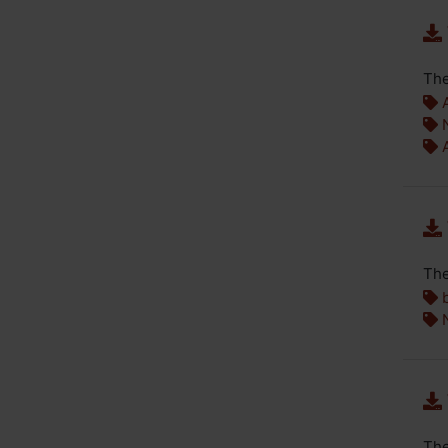
The
A
N
A
The
b
N
The