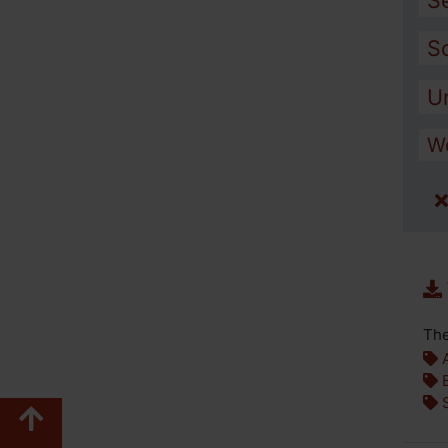
S
S
U
W
The
A
B
S
Zum Seitenanfang