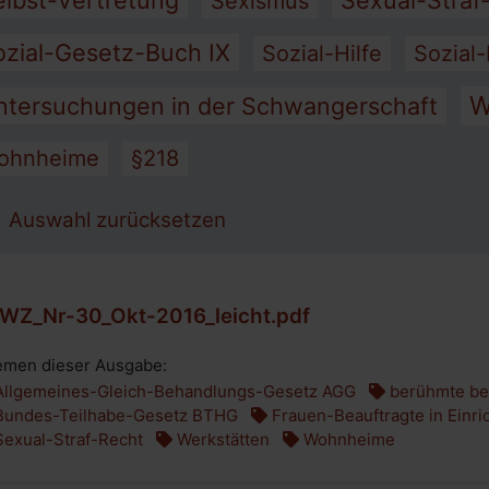
elbst-Vertretung
Sexual-Straf
Sexismus
ozial-Gesetz-Buch IX
Sozial-Hilfe
Sozial-
W
ntersuchungen in der Schwangerschaft
ohnheime
§218
Auswahl zurücksetzen
WZ_Nr-30_Okt-2016_leicht.pdf
men dieser Ausgabe:
llgemeines-Gleich-Behandlungs-Gesetz AGG
berühmte be
undes-Teilhabe-Gesetz BTHG
Frauen-Beauftragte in Einr
exual-Straf-Recht
Werkstätten
Wohnheime