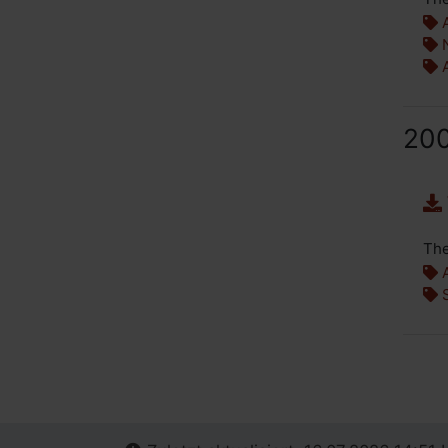
A
N
A
20
The
A
S