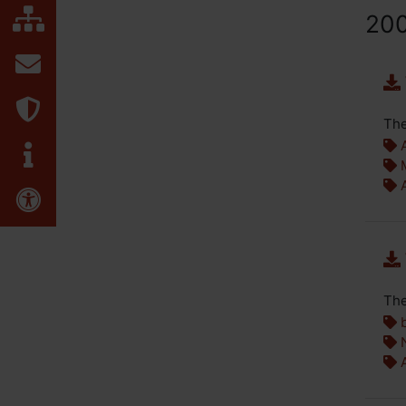
Inhaltsübersicht
20
Kontakt
Datenschutz
The
A
Impressum
M
A
Erklärung zur Barrierefreiheit
The
b
N
A