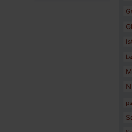
G
G
I
L
M
N
ps
S