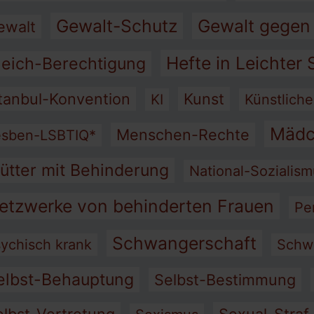
Gewalt-Schutz
Gewalt gegen
ewalt
Hefte in Leichter
leich-Berechtigung
stanbul-Konvention
Kunst
KI
Künstliche
Mädc
Menschen-Rechte
esben-LSBTIQ*
ütter mit Behinderung
National-Sozialis
etzwerke von behinderten Frauen
Pe
Schwangerschaft
ychisch krank
Schw
elbst-Behauptung
Selbst-Bestimmung