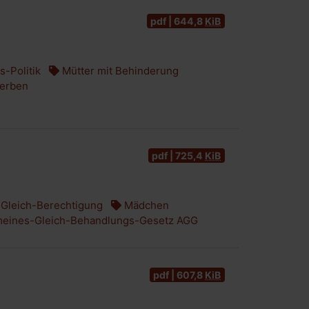
pdf | 644,8
KiB
-Politik
Mütter mit Behinderung
erben
pdf | 725,4
KiB
Gleich-Berechtigung
Mädchen
meines-Gleich-Behandlungs-Gesetz AGG
pdf | 607,8
KiB