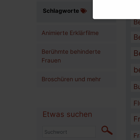
A
Schlagworte
B
Animierte Erklärfilme
B
Berühmte behinderte
B
Frauen
b
Broschüren und mehr
B
F
Etwas suchen
F
Fr