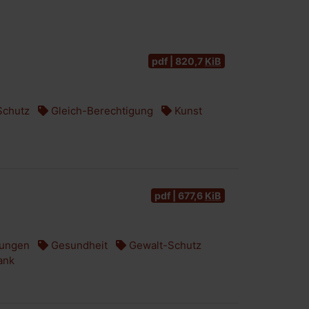
pdf | 820,7
KiB
Schutz
Gleich-Berechtigung
Kunst
pdf | 677,6
KiB
tungen
Gesundheit
Gewalt-Schutz
ank