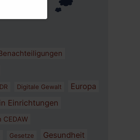
heit
Benachteiligungen
Europa
DR
Digitale Gewalt
in Einrichtungen
on CEDAW
Gesundheit
s
Gesetze