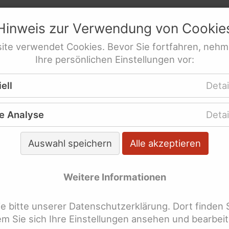
netz
e.V.
Hinweis zur Verwendung von
Cookie
res­sen­ver­tre­tung behinderte Frauen
ite
verwendet
Cookies
. Bevor Sie fortfahren, nehm
Ihre persönlichen Einstellungen vor:
re Veröffentlichungen
WeiberZEIT "Leicht gesag
ell
Detai
e Analyse
Detai
 der WeiberZEIT "Leicht ge
hlagworten suchen
Auswahl speichern
Alle akzeptieren
Weitere Informationen
lagworte überspringen
bschied
 bitte unserer Datenschutzerklärung. Dort finden 
llgemeines-Gleich-Behandlungs-Gese
dem Sie sich Ihre Einstellungen ansehen und bearbei