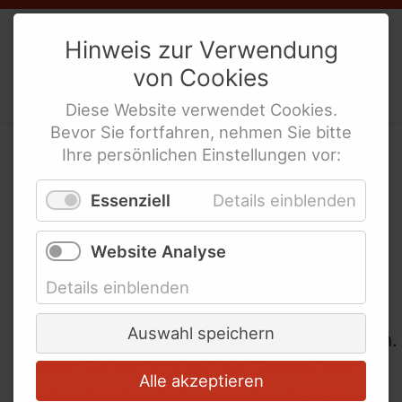
Weibernetz
e.V.
Hinweis zur Verwendung
von
Cookies
Politische Interessen-Ver­tre­tung
behinderte Frauen
Diese
Website
verwendet
Cookies
.
Bevor Sie fortfahren, nehmen Sie bitte
Ihre persönlichen Einstellungen vor:
In der WeiberZEIT nach
Essenziell
Details einblenden
Schlag-Worten suchen
Website Analyse
Hier sind viele Schlag-Worte.
Details einblenden
Man kann auch Such-Worte dazu sagen.
Auswahl speichern
Damit können Sie in den Zeitungen Suchen.
Klicken Sie einfach auf ein Schlag-Wort.
Alle akzeptieren
Dann sehen Sie Zeitungen mit diesem