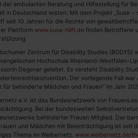
l der ambulanten Beratung und Hilfestellung für Be
t in Deutschland leisten. Mit dem Projekt „Suse − 
ff seit 10 Jahren für die Rechte von gewaltbetrof
der Plattform
www.suse-hilft.de
finden Betroffene u
rstützung.
Bochumer Zentrum für Disability Studies (BODYS) 
Evangelischen Hochschule Rheinland-Westfalen-Lip
ssorin Degener geleitet. Es versteht Disability Stu
ndertenrechtskonvention. Der vorliegende Fall war
t für behinderte Mädchen und Frauen" im Jahr 20
ernetz e.V. ist das Bundesnetzwerk von FrauenLe
trächtigung. Bei der bundesweiten Selbstvertretun
esnetzwerke behinderter Frauen Mitglied. Der bar
rauen und Mädchen mit Beeinträchtigung ist seit 
tiges Thema im Weibernetz.
www.weibernetz.de/th