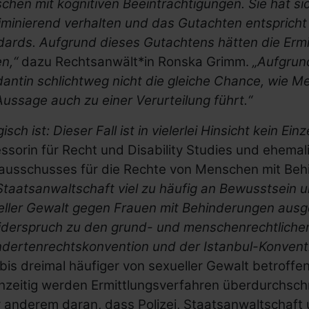
chen mit kognitiven Beeinträchtigungen. Sie hat s
iminierend verhalten und das Gutachten entspricht
ards. Aufgrund dieses Gutachtens hätten die Ermit
en,“
dazu Rechtsanwält*in Ronska Grimm.
„Aufgrund
antin schlichtweg nicht die gleiche Chance, wie 
Aussage auch zu einer Verurteilung führt.“
isch ist: Dieser Fall ist in vielerlei Hinsicht kein Einze
ssorin für Recht und Disability Studies und ehemal
ausschusses für die Rechte von Menschen mit Be
taatsanwaltschaft viel zu häufig an Bewusstsein 
eller Gewalt gegen Frauen mit Behinderungen ausg
iderspruch zu den grund- und menschenrechtlichen
ndertenrechtskonvention und der Istanbul-Konventi
bis dreimal häufiger von sexueller Gewalt betroffe
hzeitig werden Ermittlungsverfahren überdurchschnit
 anderem daran, dass Polizei, Staatsanwaltschaft