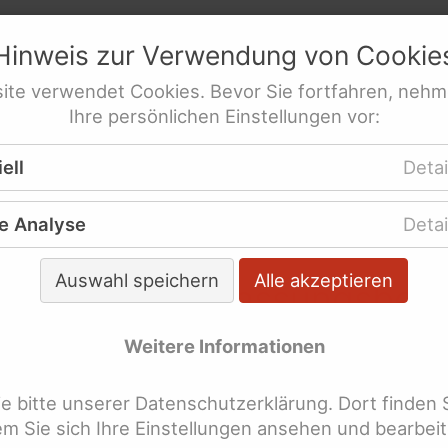
netz
e.V.
Hinweis zur Verwendung von
Cookie
res­sen­ver­tre­tung behinderte Frauen
ite
verwendet
Cookies
. Bevor Sie fortfahren, nehm
Ihre persönlichen Einstellungen vor:
elles
Presse
ell
Detai
ssungsbeschwerde einer Frau mit Behinderungen 
richtshof Berlin
e Analyse
Detai
Auswahl speichern
Alle akzeptieren
folgreiche Verfassungsbes
t Behinderungen vor dem
Weitere Informationen
ndesverfassungsgerichtsho
 bitte unserer Datenschutzerklärung. Dort finden 
dem Sie sich Ihre Einstellungen ansehen und bearbei
u mit Behinderungen zieht vor den