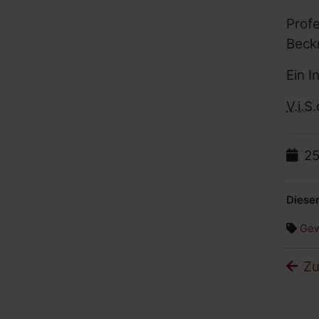
Prof
Beck
Ein I
V.i.S.
Da
25
Dieser
Gew
Zu