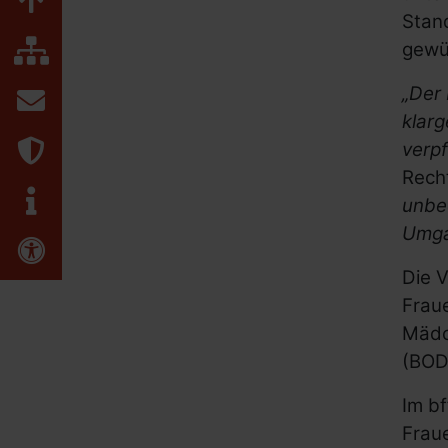
Zum Seitenanfang
Stan
Inhaltsübersicht
gewü
„Der
Kontakt
klar
Datenschutz
verpf
Recht
Impressum
unbe
Umga
Erklärung zur Barrierefreiheit
Die 
Frau
Mädch
(BOD
Im b
Frau