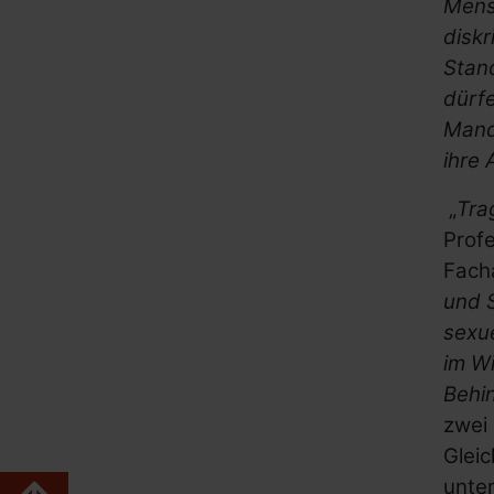
Mens
diskr
Stand
dürf
Mand
ihre 
„
Trag
Profe
Fach
und S
sexu
im W
Behi
zwei 
Gleic
unter