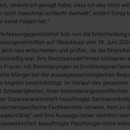
st, obwohl ich gesagt habe, dass ich das nicht will
r noch manchmal schlecht deshalb“,
erklärt Sonja 
hn keine Folgen hat.“
Verfassungsgerichtshof hob nun die Entscheidung 
assungsverstößen auf (Beschluss vom 19. Juni 202
jetzt neu entscheiden und prüfen, ob die Einstellu
chtmäßig war. Ihre Rechtsanwält*innen kritisieren e
n Frauen mit Behinderungen im Ermittlungsverfahr
liche Mängel bei der aussagepsychologischen Begu
als kognitiv beeinträchtigt. Im Verlauf des gesamte
z Schwierigkeiten, ihren behinderungsspezifischen
der Staatsanwaltschaft beauftragte Sachverständig
ndertenspezifische Fachkenntnis vorwies, kam zu 
ageunfähig“ und ihre Aussage daher rechtlich wertl
tsanwaltschaft beauftragte Psychologin hatte kein