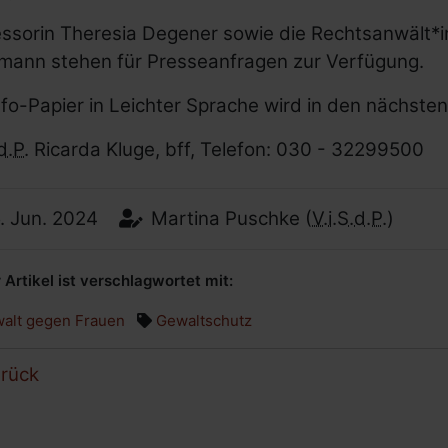
essorin Theresia Degener sowie die Rechtsanwält
mann stehen für Presseanfragen zur Verfügung.
nfo-Papier in Leichter Sprache wird in den nächste
d.P.
Ricarda Kluge, bff, Telefon: 030 - 32299500
tum:
Autor:
.
Jun.
2024
Martina Puschke
(
V.i.S.d.P.)
 Artikel ist verschlagwortet mit:
alt gegen Frauen
Gewaltschutz
rück