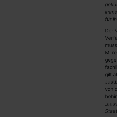
geküs
imme
für i
Der 
Verf
muss 
M. re
gege
fach
gilt 
Justi
von 
behi
„auss
Staa