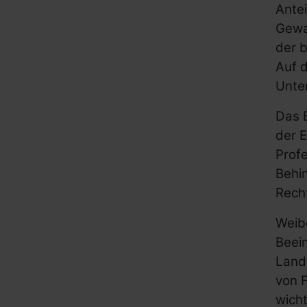
Antei
Gewal
der b
Auf 
Unte
Das 
der 
Profe
Behi
Rech
Weib
Beein
Land
von F
wich