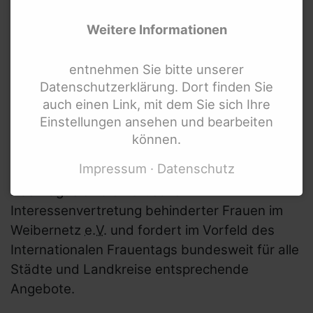
Weitere Informationen
entnehmen Sie bitte unserer
Über uns
Datenschutzerklärung. Dort finden Sie
auch einen Link, mit dem Sie sich Ihre
Unser Verein
Einstellungen ansehen und bearbeiten
Ziele & Aufgaben
können.
Foto: Weibernetz
Transparenz
Impressum
Datenschutz
Tätigkeitsberichte und
Das fragt sich die Politische
Mittelherkunft
Interessenvertretung behinderter Frauen im
Unsere Angebote
Weibernetz
e.V.
und fordert im Vorfeld des
Internationalen Frauentags bundesweit für alle
Unsere Projekte
Städte und Landkreise entsprechende
Unser Team
Angebote.
Mitgliedschaften