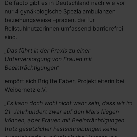
De facto gibt es in Deutschland nach wie vor
Social Media Netiquette
nur 4 gynäkologische Spezialambulanzen
Erklärung zur Barrierefreiheit
beziehungsweise –praxen, die für
Rollstuhlnutzerinnen umfassend barrierefrei
sind.
Links und Adressen
„Das führt in der Praxis zu einer
Unterversorgung von Frauen mit
Netzwerke und
Beeinträchtigungen“
Koordinierungsstellen für
behinderte Frauen
empört sich Brigitte Faber, Projektleiterin bei
Weibernetz
e.V.
Links für Lesben und LSBTIQ* mit
Behinderung
„Es kann doch wohl nicht wahr sein, dass wir im
Links für Mädchen mit Behinderung
21. Jahrhundert zwar auf den Mars fliegen
können, aber Frauen mit Beeinträchtigungen
Bundesweite Organisationen für
trotz gesetzlicher Festschreibungen keine
Menschen mit Behinderung