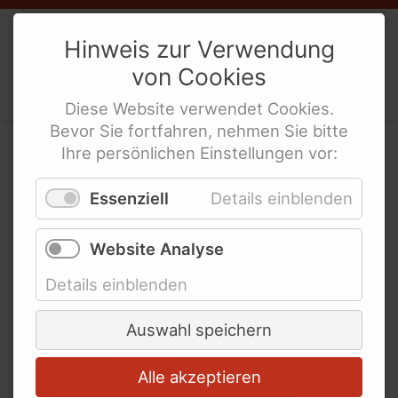
Bisherige Ausgaben
Weibernetz
e.V.
Hinweis zur Verwendung
Schlagworte
von
Cookies
Politische Interes­sen­ver­tre­tung
Animierte Erklärfilme
behinderte Frauen
Diese
Website
Wir sind Weibernetz
verwendet
Cookies
.
Bevor Sie fortfahren, nehmen Sie bitte
Gynäkologische Versorgung
Ihre persönlichen Einstellungen vor:
für Alle
Wo bleibt die
Nein zu Sexismus und
Essenziell
Details einblenden
barrierefreie
Ableismus
gynäkologische
Website Analyse
Eine umfassende
Gewaltschutzstrategie jetzt
Versorgung?
Details einblenden
Armut in einem der reichsten
Länder der Welt
Auswahl speichern
Berühmte behinderte Frauen
Alle akzeptieren
Broschüren und mehr