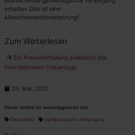
ausreichende gynäkologische Versorgung
Bundesweite Frauenorganisationen
erhalten. Das ist eine
Bundesministerien und mehr
Menschenrechtsverletzung!“
Internationale Links
Zum Weiterlesen
Zur Pressemitteilung anlässlich des
Internationalen Frauentags
Datum:
05.
Mär.
2021
Dieser Artikel ist verschlagwortet mit:
Gesundheit
Gynäkologische Versorgung