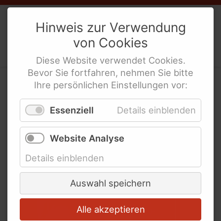
Weibernetz
Bundesweite Organisationen für
e.V.
Hinweis zur Verwendung
Menschen mit Behinderung
von
Cookies
Politische Interes­sen­ver­tre­tung
Bundesweite Frauenorganisationen
behinderte Frauen
Diese
Website
verwendet
Cookies
.
Bundesministerien und mehr
Bevor Sie fortfahren, nehmen Sie bitte
Internationale Links
Ihre persönlichen Einstellungen vor:
Wir trauern um Dörte
Essenziell
Details einblenden
Gregorschewski
Website Analyse
Details einblenden
Auswahl speichern
Alle akzeptieren